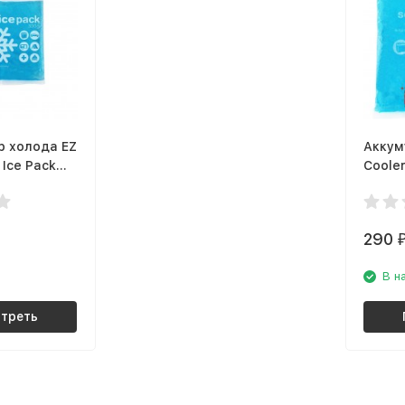
р холода EZ
Аккум
 Ice Pack
Cooler
)
600 г 
290
В н
треть