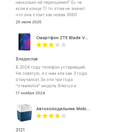
насколько её переоценил? Ес че
если в конце TI то этом не значит
что она стоит как новая 3060
25 июня 2025
Смартфон ZTE Blade V2020 Smart 64 Гб синий
Владислав
В 2024 году телефон устаревший.
Не советую, я с ним еле как 3 года
отмучался) За эти три года
"отвалился" модуль блютуз и
сканер отпечатка пальца
17 ноября 2024
Автохолодильник Mobicool MV26 AC/DC
3121