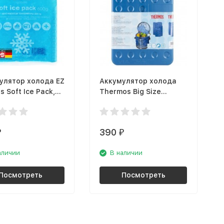
улятор холода EZ
Аккумулятор холода
s Soft Ice Pack,
Thermos Big Size
(61032)
Freezing Board 840 г,
401618
390
₽
₽
аличии
В наличии
Посмотреть
Посмотреть