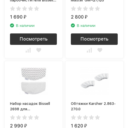
пароочистителя Bissell
Master GM-Q7/Q5
1897N (1883)
1 690
2 800
₽
₽
В наличии
В наличии
Посмотреть
Посмотреть
Набор насадок Bissell
Обтяжки Karcher 2.863-
2698 для
270.0
пароочистителя
2234N/1897N
2 990
1 620
₽
₽