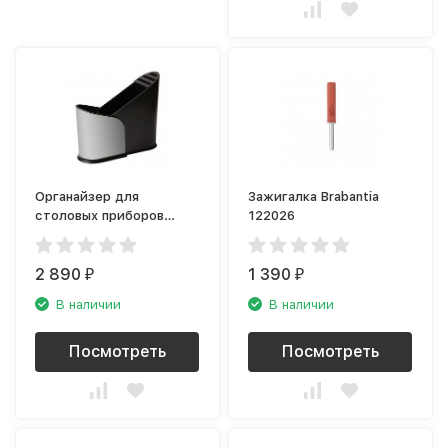
Органайзер для
Зажигалка Brabantia
столовых приборов
122026
Umbra FURLO 1009551-
047
2 890
1 390
₽
₽
В наличии
В наличии
Посмотреть
Посмотреть