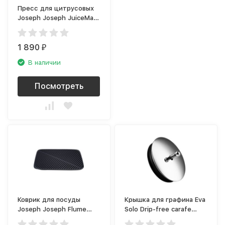
Пресс для цитрусовых
Joseph Joseph JuiceMax
20171
1 890
₽
В наличии
Посмотреть
Коврик для посуды
Крышка для графина Eva
Joseph Joseph Flume
Solo Drip-free carafe
85089
567570