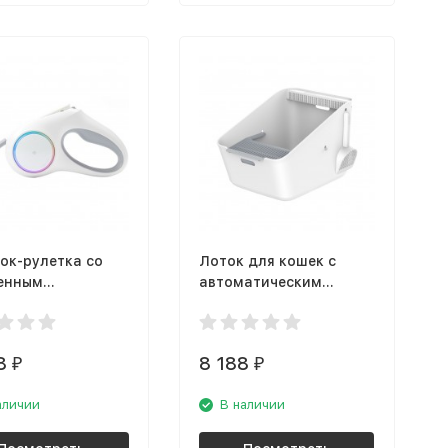
ок-рулетка со
Лоток для кошек с
енным
автоматическим
иком Petkit Go
устранителем запаха
Petkit Cat Litter Box
8
8 188
₽
₽
аличии
В наличии