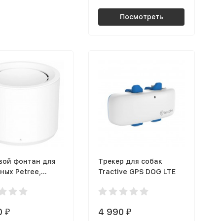
Посмотреть
вой фонтан для
Трекер для собак
ных Petree,
Tractive GPS DOG LTE
0
4 990
₽
₽