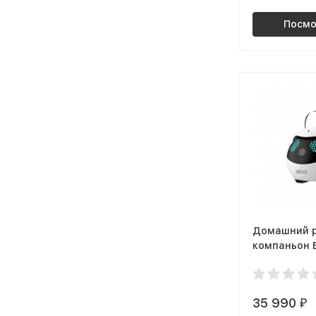
Посмо
Домашний 
компаньон E
35 990
₽