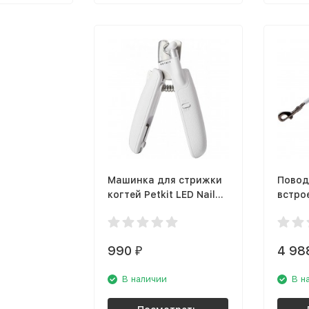
Машинка для стрижки
Повод
когтей Petkit LED Nail
встро
Clipper
фонар
Shine
990
4 98
₽
В наличии
В н