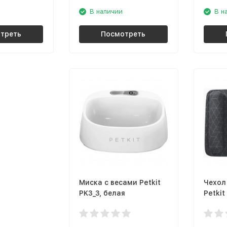
В наличии
В н
треть
Посмотреть
Миска с весами Petkit
Чехол
PK3_3, белая
Petkit