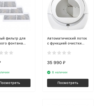
ый фильтр для
Автоматический лоток
вого фонтана
с функцией очистки
 Uniqpet
Petree Wi-Fi
35 990
₽
₽
аличии
В наличии
Посмотреть
Посмотреть