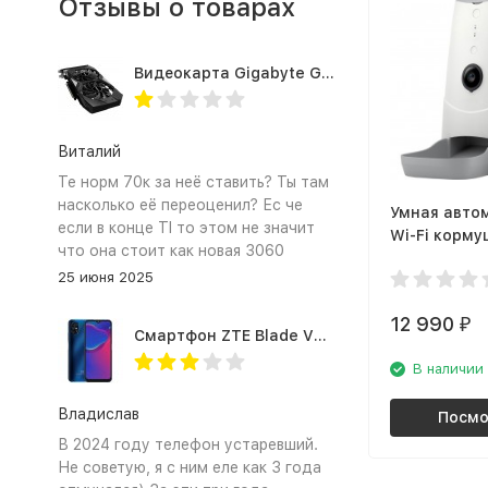
Отзывы о товарах
Видеокарта Gigabyte GTX1660TI 6GB (GV-N166TOC-6GD 1.0A)
Виталий
Те норм 70к за неё ставить? Ты там
насколько её переоценил? Ес че
Умная авто
если в конце TI то этом не значит
Wi-Fi корму
что она стоит как новая 3060
видеокамер
25 июня 2025
Petoneer Nut
Feeder
12 990
₽
Смартфон ZTE Blade V2020 Smart 64 Гб синий
В наличии
Владислав
Посмо
В 2024 году телефон устаревший.
Не советую, я с ним еле как 3 года