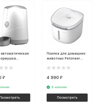
 автоматическая
Поилка для домашних
 кормушка
животных Petoneer
er Nutri Feeder
Fresco Mini Plus
(FSW030)
0
4 990
₽
₽
аличии
В наличии
Посмотреть
Посмотреть