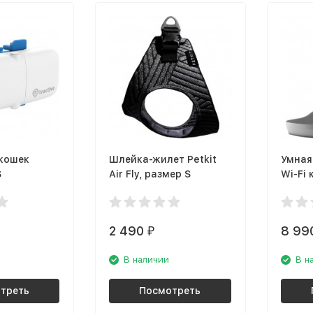
 кошек
Шлейка-жилет Petkit
Умная
S
Air Fly, размер S
Wi-Fi
Petone
2 490
8 99
₽
В наличии
В н
треть
Посмотреть