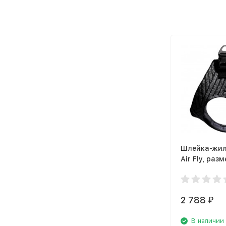
Шлейка-жиле
Air Fly, разм
2 788
₽
В наличии