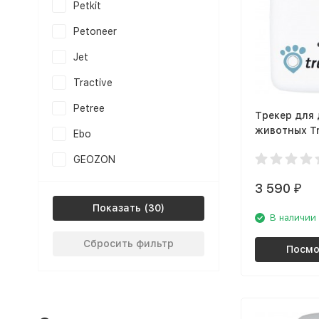
Petkit
Petoneer
Jet
Tractive
Petree
Трекер для
животных Tr
Ebo
TRATR1
GEOZON
3 590
₽
Показать
В наличии
Сбросить фильтр
Посмо