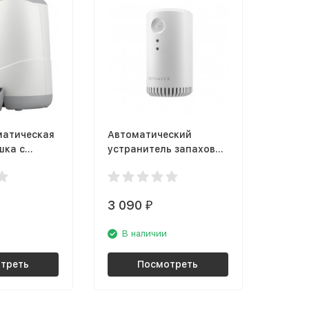
матическая
Автоматический
шка с
устранитель запахов
ой
Petoneer Odor
ri Vision
Eliminator (AOE010)
3 090
₽
В наличии
треть
Посмотреть