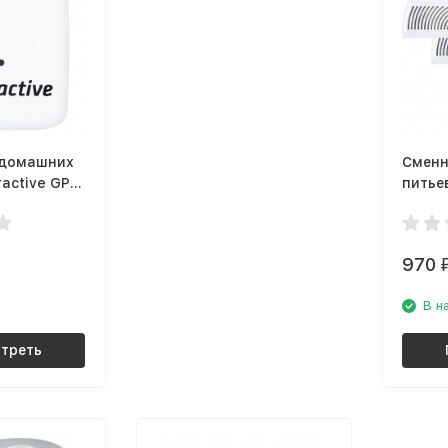
 домашних
Сменн
active GPS
питье
Petree
970
В н
треть