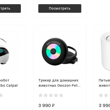
треть
Посмотреть
робот
Трекер для домашних
Питье
bo Catpal
животных Geozon Pet
живот
Finder G-SM15BLK
белый
3 990
3 99
₽