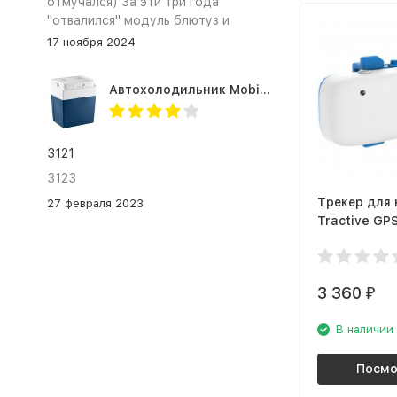
отмучался) За эти три года
"отвалился" модуль блютуз и
сканер отпечатка пальца
17 ноября 2024
Автохолодильник Mobicool MV26 AC/DC
3121
3123
Трекер для
27 февраля 2023
Tractive GP
3 360
₽
В наличии
Посмо