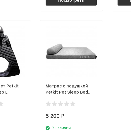
Посмотреть
т Petkit
Матрас с подушкой
ер L
Petkit Pet Sleep Bed
Petkit Pet Sleep Bed L
5 200
₽
В наличии