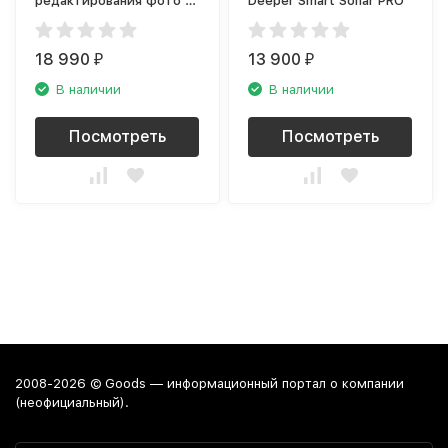
редактирования фото и
Deeper Smart Sonar PRO
видео Loupedeck+, Black
18 990
13 900
₽
₽
В наличии
В наличии
Посмотреть
Посмотреть
2008-2026 © Goods — информационный портал о компании
(неофициальный).