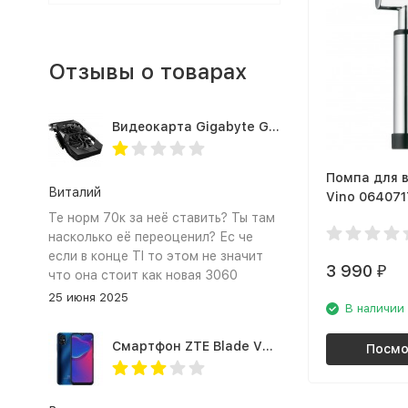
Отзывы о товарах
Видеокарта Gigabyte GTX1660TI 6GB (GV-N166TOC-6GD 1.0A)
Помпа для 
Виталий
Vino 06407
Те норм 70к за неё ставить? Ты там
насколько её переоценил? Ес че
если в конце TI то этом не значит
3 990
₽
что она стоит как новая 3060
25 июня 2025
В наличии
Смартфон ZTE Blade V2020 Smart 64 Гб синий
Посмо