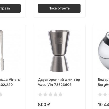
треть
Посмотреть
льда Viners
Двусторонний джиггер
Ведёр
302.220
Vacu Vin 78323606
BergH
800
10 4
₽