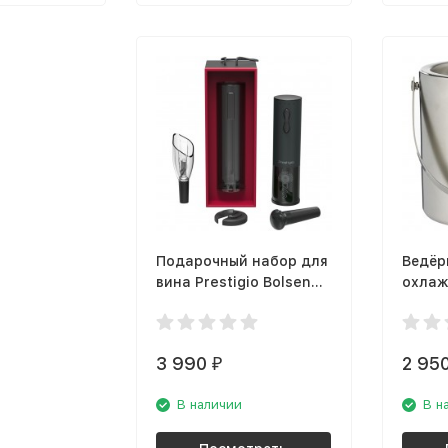
Подарочный набор для
Ведёр
вина Prestigio Bolsena
охлаж
PWO101BK
Viner
v_0302
3 990
2 95
₽
В наличии
В н