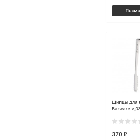
Посмо
Щипцы для 
Barware v_0
370
₽