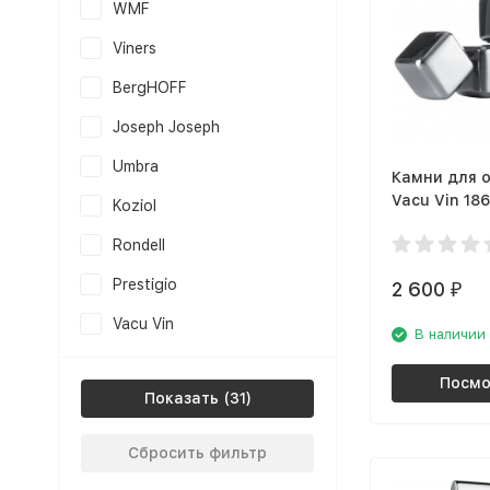
WMF
Viners
BergHOFF
Joseph Joseph
Umbra
Камни для 
Vacu Vin 18
Koziol
Rondell
Prestigio
2 600
₽
Vacu Vin
В наличии
Посмо
Показать
Сбросить фильтр