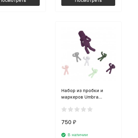
Посмотреть
Посмотреть
Набор из пробки и
маркеров Umbra
Drinking buddy 480320-
022
750
₽
В наличии