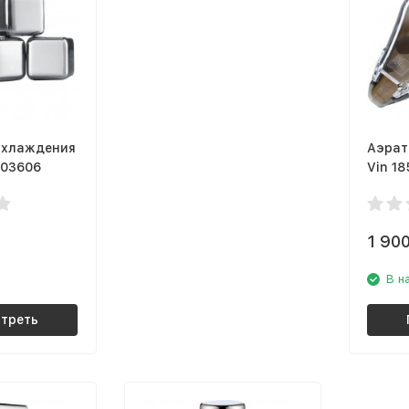
охлаждения
Аэрат
603606
Vin 1
1 90
В н
треть