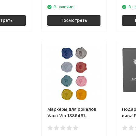
В наличии
В н
треть
Посмотреть
Маркеры для бокалов
Подар
Vacu Vin 1886461
вина P
классика
PWO1