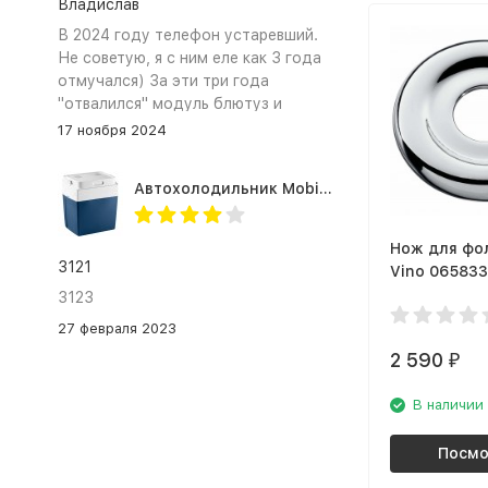
Владислав
В 2024 году телефон устаревший.
Не советую, я с ним еле как 3 года
отмучался) За эти три года
"отвалился" модуль блютуз и
сканер отпечатка пальца
17 ноября 2024
Автохолодильник Mobicool MV26 AC/DC
Нож для фо
3121
Vino 06583
3123
27 февраля 2023
2 590
₽
В наличии
Посмо