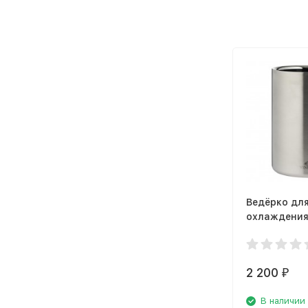
Ведёрко дл
охлаждения
Viners Barw
v_0302.212
2 200
₽
В наличии