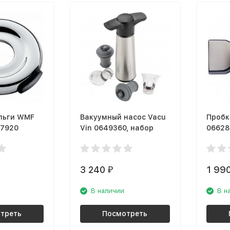
льги WMF
Вакуумный насос Vacu
Пробк
37920
Vin 0649360, набор
06628
3 240
1 99
₽
В наличии
В н
треть
Посмотреть