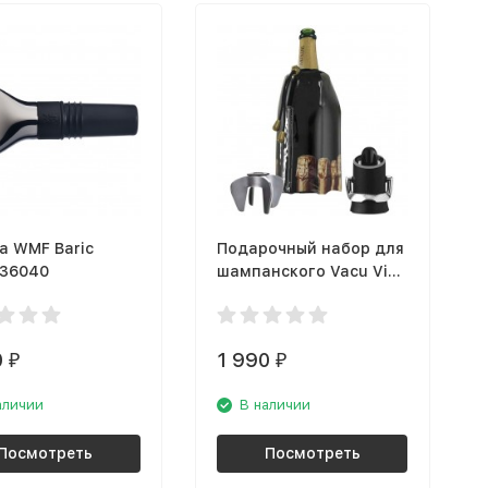
а WMF Baric
Подарочный набор для
36040
шампанского Vacu Vin
Champagne 38899606
0
1 990
₽
₽
аличии
В наличии
Посмотреть
Посмотреть