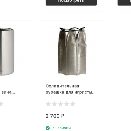
Посмотреть
я
Охладительная
 вина
рубашка для игристых
are
вин Vacu Vin 38855626
платина
2 700
₽
В наличии