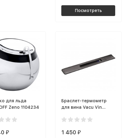
Посмотреть
ко для льда
Браслет-термометр
OFF Zeno 1104234
для вина Vacu Vin
3630360
40
1 450
₽
₽