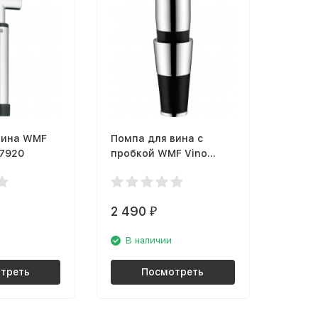
вина WMF
Помпа для вина с
17920
пробкой WMF Vino
0640667920
2 490
₽
В наличии
треть
Посмотреть