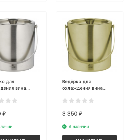
ко для
Ведёрко для
дения вина
охлаждения вина
s Barware
Viners Barware
.231
v_0302.235
0
3 350
₽
₽
аличии
В наличии