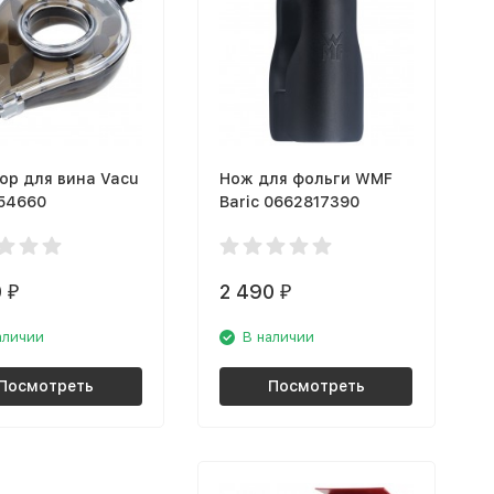
ор для вина Vacu
Нож для фольги WMF
854660
Baric 0662817390
0
2 490
₽
₽
аличии
В наличии
Посмотреть
Посмотреть