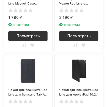
Line Magnet Case,
Чехол Red Line с
черный (УТ000017093)
силиконовой крышкой
для iPad 10,2 (2019)
1 790
черный
2 190
₽
₽
В наличии
В наличии
Посмотреть
Посмотреть
Чехол для планшета Red
Чехол для планшета Red
Line для Samsung Tab A
Line для Apple iPad 10.2
8.0 (2019), темно-серый
Soft Touch (2019),
черный