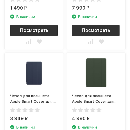
чёрный
1 490
7 990
₽
₽
В наличии
В наличии
Посмотреть
Посмотреть
Чехол для планшета
Чехол для планшета
Apple Smart Cover для
Apple Smart Cover для
iPad Mini тёмный
iPad (8th generation)
ультрамарин
кипрский зелёный
3 949
4 990
₽
₽
В наличии
В наличии