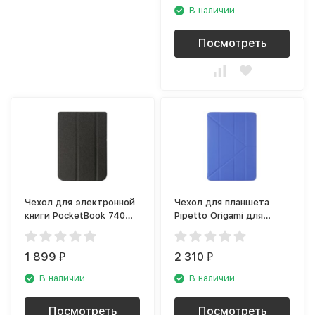
В наличии
Посмотреть
Чехол для электронной
Чехол для планшета
книги PocketBook 740
Pipetto Origami для
(PBC-740-BKST-RU)
Apple iPad Pro 11 (2018),
чёрный
королевский синий
1 899
2 310
₽
₽
В наличии
В наличии
Посмотреть
Посмотреть