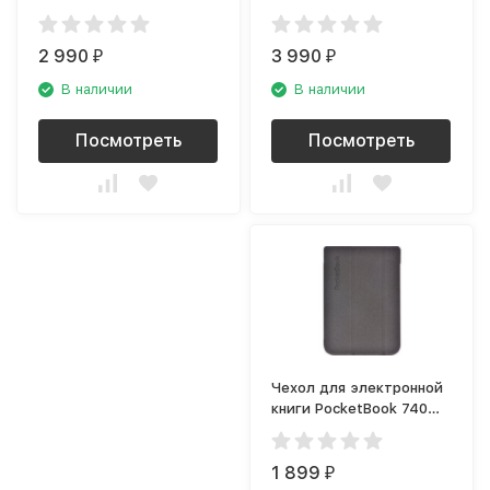
для Apple iPad Pro 11
Copenhagen для Apple
(2020) чёрный
iPad 10.5, серый
2 990
3 990
₽
₽
В наличии
В наличии
Посмотреть
Посмотреть
Чехол для электронной
книги PocketBook 740
(PBC-740-DGST-RU)
серый
1 899
₽