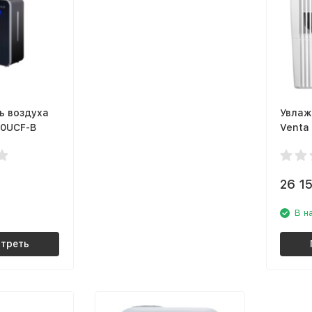
ь воздуха
Увлаж
50UCF-B
Venta
26 1
В н
треть