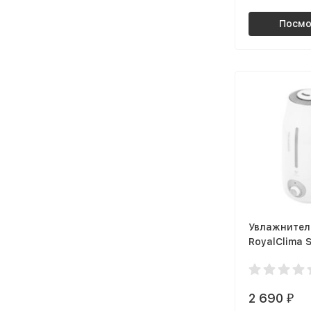
Посмо
Увлажнител
RoyalClima 
Plus RUH-SP
SV
2 690
₽