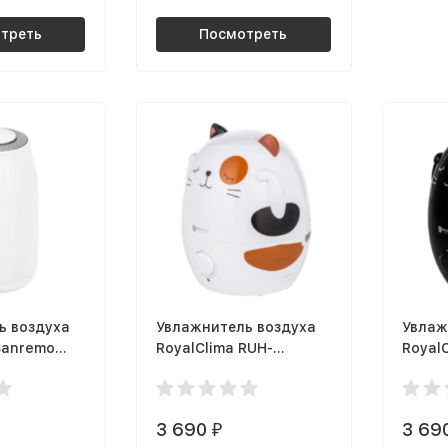
треть
Посмотреть
ь воздуха
Увлажнитель воздуха
Увлаж
Sanremo
RoyalClima RUH-
Royal
400/3.0M-
MR200/1.5M-WT Murzio
MR200
3 690
3 69
₽