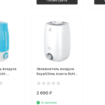
Посмотреть
ь воздуха
Увлажнитель воздуха
RUH-
RoyalClima Acerra RUH-
-BU Sanremo
AC300/4.0M-WT
2 690
₽
В наличии