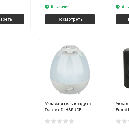
В наличии
В н
треть
Посмотреть
Увлажнитель воздуха
Увлаж
Dantex D-H35UCF
Funai 
BM720