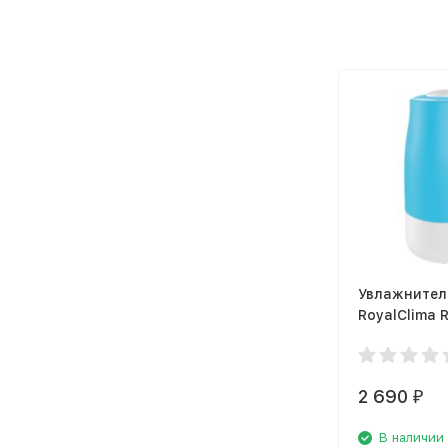
Увлажнител
RoyalClima 
SP400/3.0M
PLUS
2 690
₽
В наличии