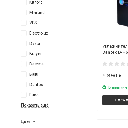
Kitfort
Miniland
VES
Electrolux
Dyson
Увлажнител
Dantex D-H
Brayer
Deerma
Ballu
6 990
₽
Dantex
В наличии
Funai
Посмо
Показать ещё
Цвет