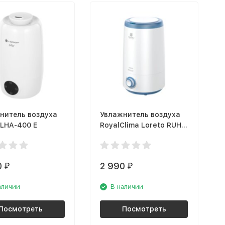
нитель воздуха
Увлажнитель воздуха
 LHA-400 E
RoyalClima Loreto RUH-
LT300/3.5M-BU
0
2 990
₽
₽
аличии
В наличии
Посмотреть
Посмотреть