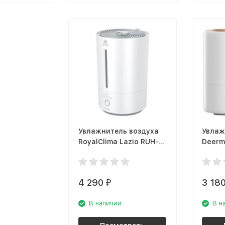
Увлажнитель воздуха
Увлаж
RoyalClima Lazio RUH-
Deerm
LZ300/4.8E-WT
4 290
3 18
₽
В наличии
В н