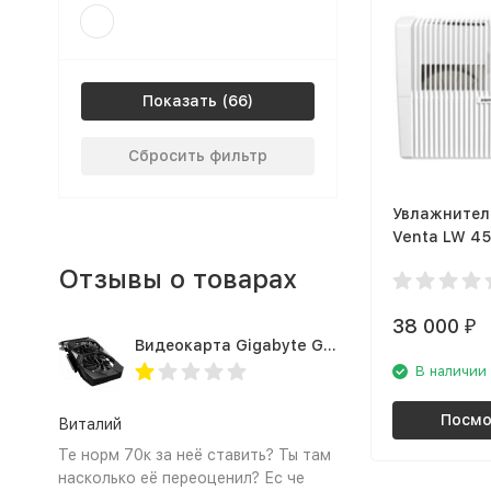
Показать
Сбросить фильтр
Увлажнител
Venta LW 45
Отзывы о товарах
38 000
₽
Видеокарта Gigabyte GTX1660TI 6GB (GV-N166TOC-6GD 1.0A)
В наличии
Посмо
Виталий
Те норм 70к за неё ставить? Ты там
насколько её переоценил? Ес че