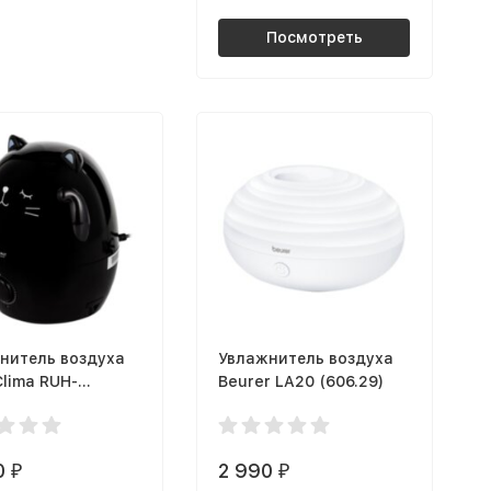
Посмотреть
нитель воздуха
Увлажнитель воздуха
Clima RUH-
Beurer LA20 (606.29)
/1.5M-BL Murzio
0
2 990
₽
₽