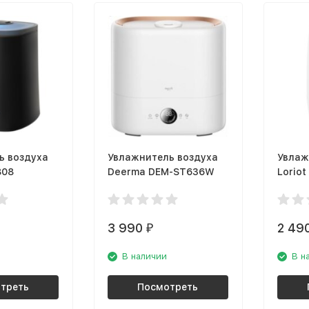
ь воздуха
Увлажнитель воздуха
Увлаж
808
Deerma DEM-ST636W
Loriot
3 990
2 49
₽
В наличии
В н
треть
Посмотреть