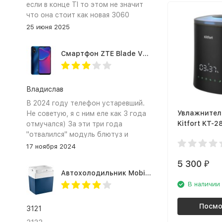
если в конце TI то этом не значит
что она стоит как новая 3060
25 июня 2025
Смартфон ZTE Blade V2020 Smart 64 Гб синий
Владислав
В 2024 году телефон устаревший.
Увлажнител
Не советую, я с ним еле как 3 года
Kitfort KT-2
отмучался) За эти три года
"отвалился" модуль блютуз и
сканер отпечатка пальца
17 ноября 2024
5 300
₽
Автохолодильник Mobicool MV26 AC/DC
В наличии
Посмо
3121