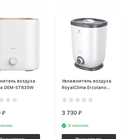
нитель воздуха
Увлажнитель воздуха
a DEM-ST635W
RoyalClima Ercolano
RUH-ER300/5.0M-WT
0
3 730
₽
₽
аличии
В наличии