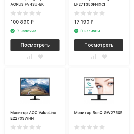
AORUS FV43U-EK
LF27T350FHIXCI
100 890
17 190
₽
₽
В наличии
В наличии
Посмотреть
Посмотреть
Монитор AOC ValueLine
Монитор BenQ GW2780E
E2270SWHN