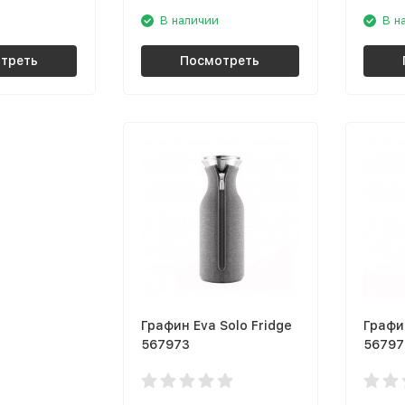
В наличии
В н
треть
Посмотреть
Графин Eva Solo Fridge
Графин
567973
56797