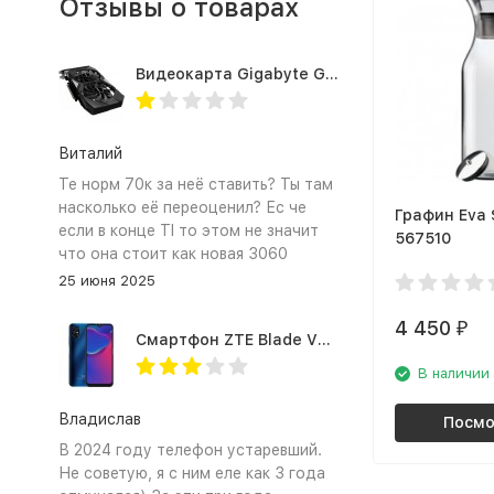
Отзывы о товарах
Видеокарта Gigabyte GTX1660TI 6GB (GV-N166TOC-6GD 1.0A)
Виталий
Те норм 70к за неё ставить? Ты там
насколько её переоценил? Ес че
Графин Eva 
если в конце TI то этом не значит
567510
что она стоит как новая 3060
25 июня 2025
4 450
₽
Смартфон ZTE Blade V2020 Smart 64 Гб синий
В наличии
Владислав
Посмо
В 2024 году телефон устаревший.
Не советую, я с ним еле как 3 года