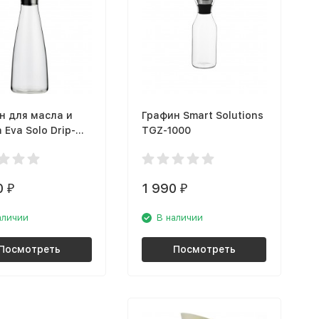
н для масла и
Графин Smart Solutions
 Eva Solo Drip-
TGZ-1000
567685
0
1 990
₽
₽
аличии
В наличии
Посмотреть
Посмотреть