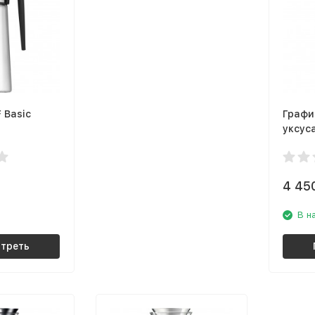
 Basic
Графи
уксуса
free 
4 45
В н
треть