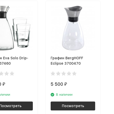
 Eva Solo Drip-
Графин BergHOFF
567460
Eclipse 3700470
0
5 500
₽
₽
аличии
В наличии
Посмотреть
Посмотреть