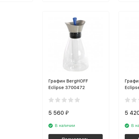
Графин BergHOFF
Графи
Eclipse 3700472
Eclips
5 560
5 42
₽
В наличии
В н