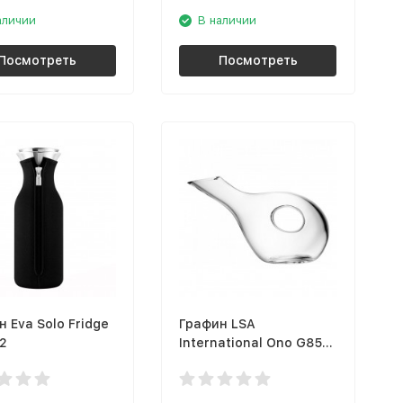
аличии
В наличии
Посмотреть
Посмотреть
 Eva Solo Fridge
Графин LSA
2
International Ono G853-
44-301