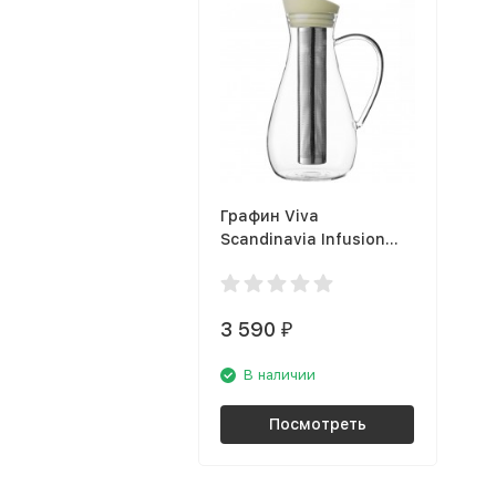
Графин Viva
Scandinavia Infusion
V30521
3 590
₽
В наличии
Посмотреть