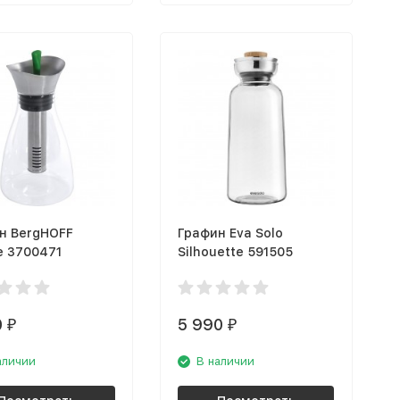
н BergHOFF
Графин Eva Solo
e 3700471
Silhouette 591505
0
5 990
₽
₽
аличии
В наличии