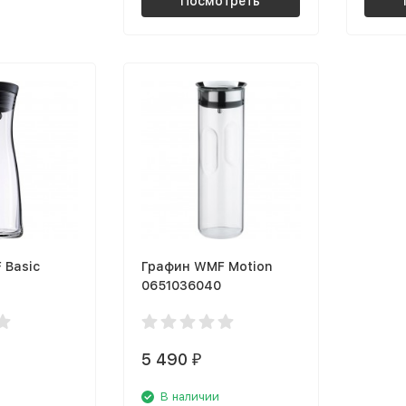
Посмотреть
 Basic
Графин WMF Motion
0651036040
5 490
₽
В наличии