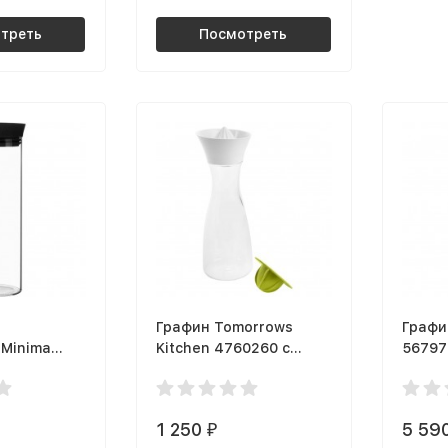
треть
Посмотреть
Графин Tomorrows
Графин
 Minima
Kitchen 4760260 с
56797
соковыжималкой
1 250
5 59
₽