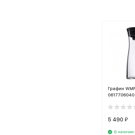
Графин WMF
0617706040
5 490
₽
В наличии