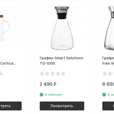
Графин Smart Solutions
Графин
 Cortica
TG-1000
free 
2 490
6 65
₽
В наличии
В н
треть
Посмотреть