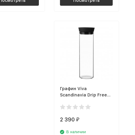
Посмотреть
Посмотреть
Графин Viva
Scandinavia Drip Free
Minima V28001
2 390
₽
В наличии