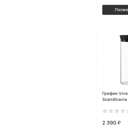
Посмо
Графин Viva
Scandinavia
V76901
2 390
₽