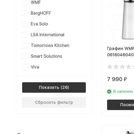
WMF
BergHOFF
Eva Solo
LSA International
Tomorrows Kitchen
Графин WMF
0618046040
Smart Solutions
Viva
7 990
₽
Показать
В наличии
Сбросить фильтр
Посмо