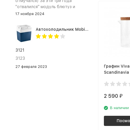
отмучался) За эти три года
"отвалился" модуль блютуз и
сканер отпечатка пальца
17 ноября 2024
Автохолодильник Mobicool MV26 AC/DC
3121
3123
Графин Viva
27 февраля 2023
Scandinavia
V79600
2 590
₽
В наличии
Посмо