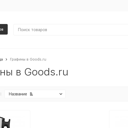
ов
да
Графины в Goods.ru
ны в Goods.ru
:
Название