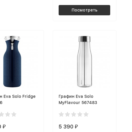
Посмотреть
 Eva Solo Fridge
Графин Eva Solo
6
MyFlavour 567483
0
5 390
₽
₽