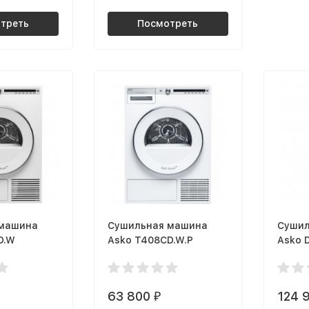
треть
Посмотреть
 машина
Сушильная машина
Сушил
D.W
Asko T408CD.W.P
Asko 
63 800
124 
₽