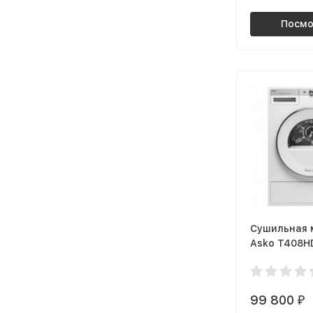
Посмо
Сушильная
Asko T408H
99 800
₽