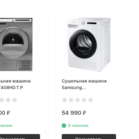
ьная машина
Сушильная машина
T408HD.T.P
Samsung
DV90T5240AW
00
54 990
₽
₽
аличии
В наличии