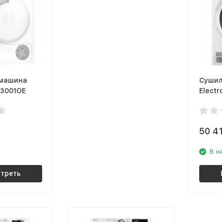
 машина
Сушил
3001OE
Elect
Perfe
50 4
В н
треть