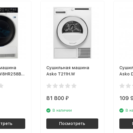
 машина
Сушильная машина
Сушил
EW8HR258B
Asko T211H.W
Asko 
81 800
109 
₽
В наличии
В н
треть
Посмотреть