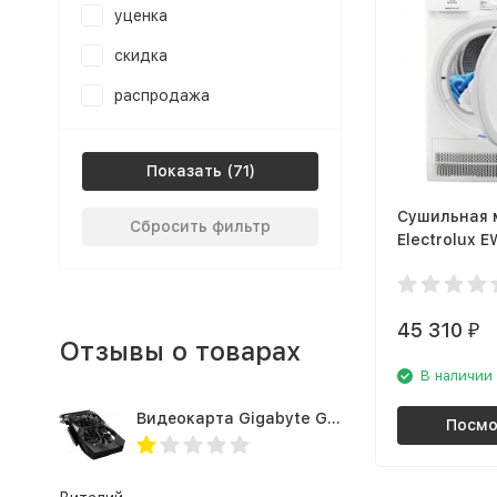
уценка
скидка
распродажа
Показать
Сушильная
Сбросить фильтр
Electrolux 
PerfectCare
45 310
₽
Отзывы о товарах
В наличии
Видеокарта Gigabyte GTX1660TI 6GB (GV-N166TOC-6GD 1.0A)
Посмо