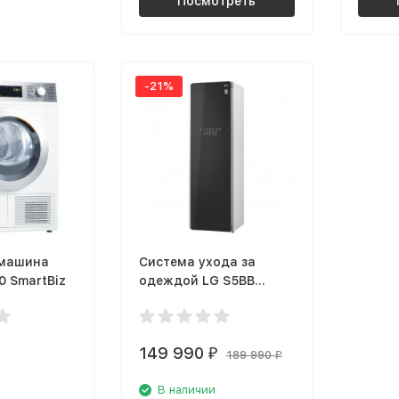
Посмотреть
-21%
 машина
Система ухода за
0 SmartBiz
одеждой LG S5BB
Styler
149 990
₽
189 990
₽
В наличии