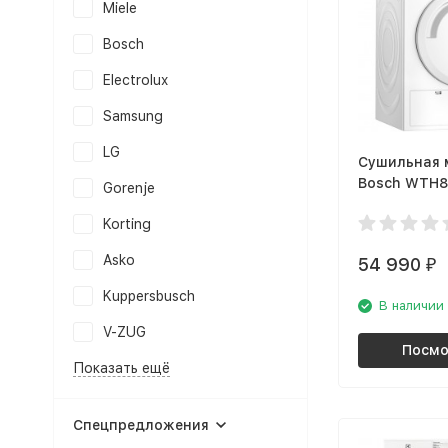
Miele
Bosch
Electrolux
Samsung
LG
Сушильная
Bosch WTH8
Gorenje
Korting
Asko
54 990
₽
Kuppersbusch
В наличии
V-ZUG
Посмо
Показать ещё
Спецпредложения