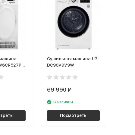
 машина
Сушильная машина LG
EW6CR527P
DC90V9V9W
69 990
₽
В наличии
треть
Посмотреть