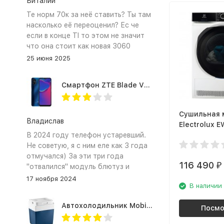
Виталий
Те норм 70к за неё ставить? Ты там
насколько её переоценил? Ес че
если в конце TI то этом не значит
что она стоит как новая 3060
25 июня 2025
Смартфон ZTE Blade V2020 Smart 64 Гб синий
Сушильная
Владислав
Electrolux 
В 2024 году телефон устаревший.
PerfectCare
Не советую, я с ним еле как 3 года
отмучался) За эти три года
116 490
₽
"отвалился" модуль блютуз и
сканер отпечатка пальца
17 ноября 2024
В наличии
Автохолодильник Mobicool MV26 AC/DC
Посмо