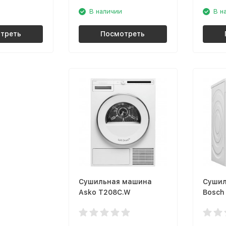
В наличии
В н
треть
Посмотреть
Сушильная машина
Сушил
Asko T208C.W
Bosch