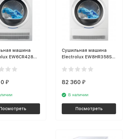
ьная машина
Сушильная машина
rolux EW6CR428W
Electrolux EW8HR358S
ctCare
PerfectCare
10
82 360
₽
₽
аличии
В наличии
Посмотреть
Посмотреть