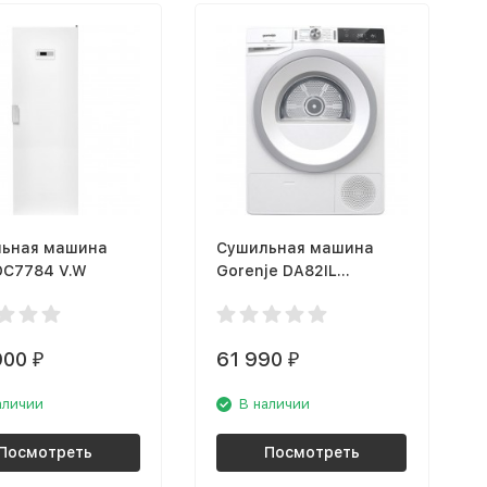
ьная машина
Сушильная машина
DC7784 V.W
Gorenje DA82IL
WaveActive
900
61 990
₽
₽
аличии
В наличии
Посмотреть
Посмотреть