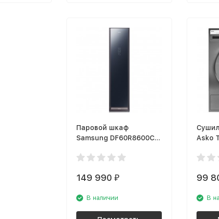
Паровой шкаф
Сушил
Samsung DF60R8600CG
Asko 
AirDresser
149 990
99 8
₽
В наличии
В н