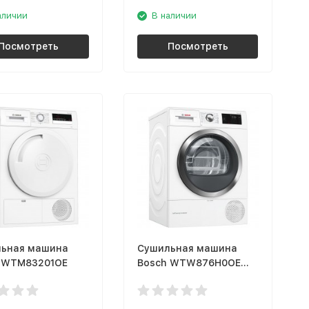
аличии
В наличии
Посмотреть
Посмотреть
ьная машина
Сушильная машина
 WTM83201OE
Bosch WTW876H0OE
Home Connect