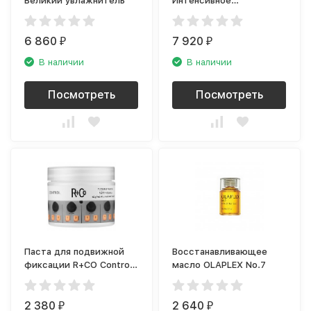
Великий увлажнитель
Интенсивное
восстановление и
увлажнение
6 860
7 920
₽
₽
В наличии
В наличии
Посмотреть
Посмотреть
Паста для подвижной
Восстанавливающее
фиксации R+CO Control
масло OLAPLEX No.7
R1WACON1ZB1
2 380
2 640
₽
₽