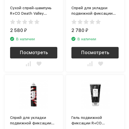
Сухой спрей-шампунь
Спрей для укладки
R+CO Death Valley
подвижной фиксации
R1DSDEA10A1
R+CO Outer Space
R1ASOUT10A1
2 580
2 780
₽
₽
В наличии
В наличии
Посмотреть
Посмотреть
Спрей для укладки
Гель подвижной
подвижной фиксации
фиксации R+CO
R+CO Vicious
Motorcycle