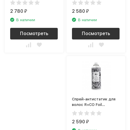
R1ASVIC10A1
R1CGMOT05A1
2 780
2 580
₽
₽
В наличии
В наличии
Посмотреть
Посмотреть
Спрей-антистатик для
волос R+CO Foil
R1ASFOI05A1
2 590
₽