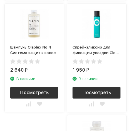
Шампунь Olaplex No.4
Спрей-эликсир для
Система защиты волос
фиксации укладки Cloud
Nine Amplify Spray
C91415
2 640
1 950
₽
₽
В наличии
В наличии
Посмотреть
Посмотреть