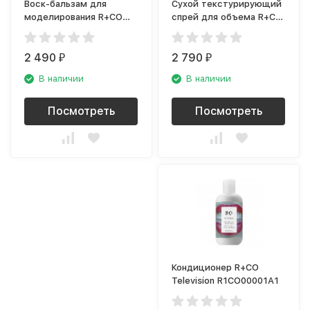
Воск-бальзам для
Сухой текстурирующий
моделирования R+CO
спрей для объема R+CO
Continental
Balloon R1ASLOO01A1
R1WAWAX1ZC1
2 490
2 790
₽
₽
В наличии
В наличии
Посмотреть
Посмотреть
Кондиционер R+CO
Television R1CO00001A1