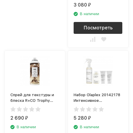
3 080
₽
В наличии
Посмотреть
Спрей для текстуры и
Набор Olaplex 20142178
блеска R+CO Trophy
Интенсивное
R1ASHLS06A1
восстановление волос
2 690
5 280
₽
₽
В наличии
В наличии