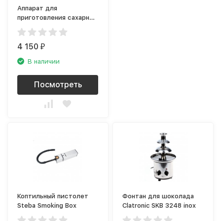
Аппарат для
приготовления сахарной
ваты Clatronic ZWM 3478
weis
4 150
₽
В наличии
Посмотреть
Коптильный пистолет
Фонтан для шоколада
Steba Smoking Box
Clatronic SKB 3248 inox