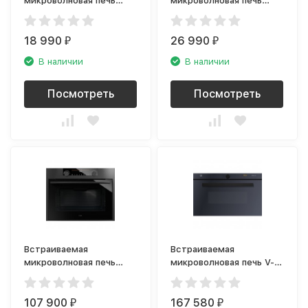
микроволновая печь
микроволновая печь
Bosch BFL623MW3
Maunfeld MBMO.25.7GW
18 990
26 990
₽
₽
В наличии
В наличии
Посмотреть
Посмотреть
Встраиваемая
Встраиваемая
микроволновая печь
микроволновая печь V-
Asko OM8487B
ZUG Miwell HSL 60
MWHSL60g
107 900
167 580
₽
₽