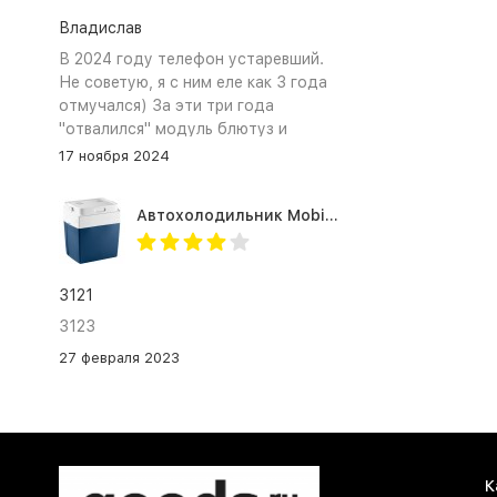
Владислав
В 2024 году телефон устаревший.
Не советую, я с ним еле как 3 года
отмучался) За эти три года
"отвалился" модуль блютуз и
сканер отпечатка пальца
17 ноября 2024
Автохолодильник Mobicool MV26 AC/DC
3121
3123
27 февраля 2023
К