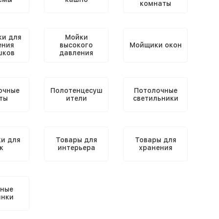
комнаты
и для
Мойки
ения
высокого
Мойщики окон
шков
давления
очные
Полотенцесуш
Потолочные
ты
ители
светильники
и для
Товары для
Товары для
к
интерьера
хранения
ные
нки