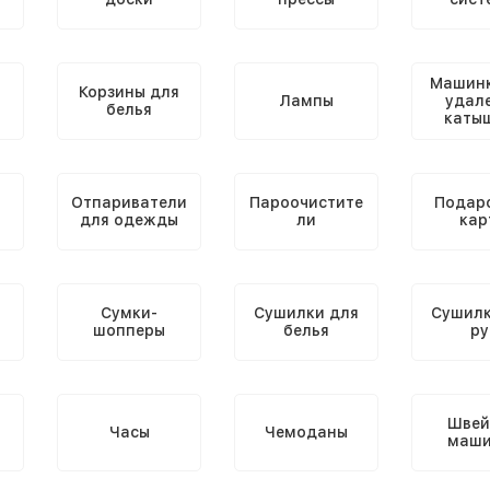
Машинк
Корзины для
Лампы
удал
белья
каты
Отпариватели
Пароочистите
Подар
для одежды
ли
кар
Сумки-
Сушилки для
Сушилк
шопперы
белья
ру
Швей
Часы
Чемоданы
маши