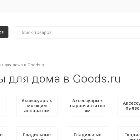
ов
ы для дома в Goods.ru
ы для дома в Goods.ru
Аксессуары к
Аксессуары к
Аксесс
моющим
пароочистител
пылес
аппаратам
ям
е
Гладильные
Гладильные
Глади
доски
прессы
сист