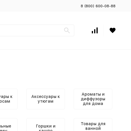
8 (800) 600-08-88
Ароматы и
уары к
Аксессуары к
диффузоры
осам
утюгам
для дома
Товары для
льные
Горшки и
ванной
емы
кашпо