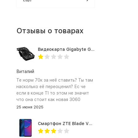
Отзывы о товарах
Видеокарта Gigabyte GTX1660TI 6GB (GV-N166TOC-6GD 1.0A)
Виталий
Те норм 70к за неё ставить? Ты там
насколько её переоценил? Ес че
если в конце TI то этом не значит
что она стоит как новая 3060
25 июня 2025
Смартфон ZTE Blade V2020 Smart 64 Гб синий