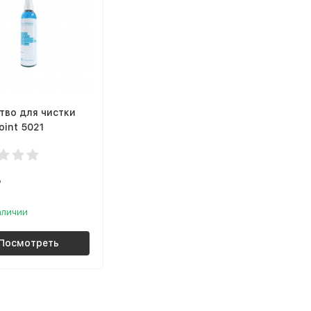
тво для чистки
oint 5021
₽
аличии
Посмотреть