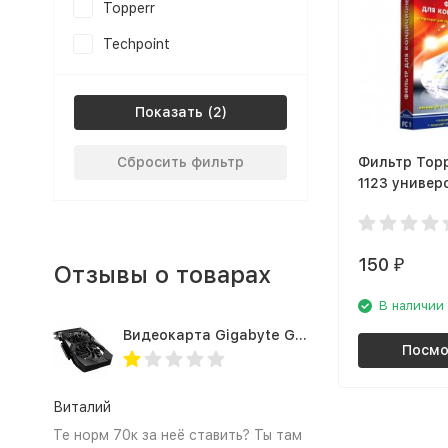
Topperr
Techpoint
Показать
Сбросить фильтр
Фильтр Topp
1123 универ
150
₽
Отзывы о товарах
В наличии
Видеокарта Gigabyte GTX1660TI 6GB (GV-N166TOC-6GD 1.0A)
Посмо
Виталий
Те норм 70к за неё ставить? Ты там