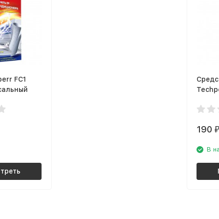
err FC1
Средс
сальный
Techp
190
В н
треть