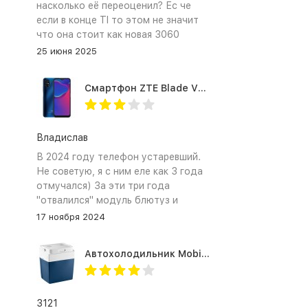
насколько её переоценил? Ес че
если в конце TI то этом не значит
что она стоит как новая 3060
25 июня 2025
Смартфон ZTE Blade V2020 Smart 64 Гб синий
Владислав
В 2024 году телефон устаревший.
Не советую, я с ним еле как 3 года
отмучался) За эти три года
"отвалился" модуль блютуз и
сканер отпечатка пальца
17 ноября 2024
Автохолодильник Mobicool MV26 AC/DC
3121