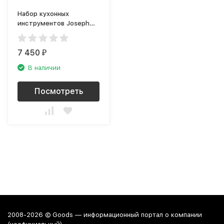
Набор кухонных
инструментов Joseph
Joseph Elevate Carousel
Sky 10525
7 450
₽
В наличии
Посмотреть
2008-2026 © Goods — информационный портал о компании