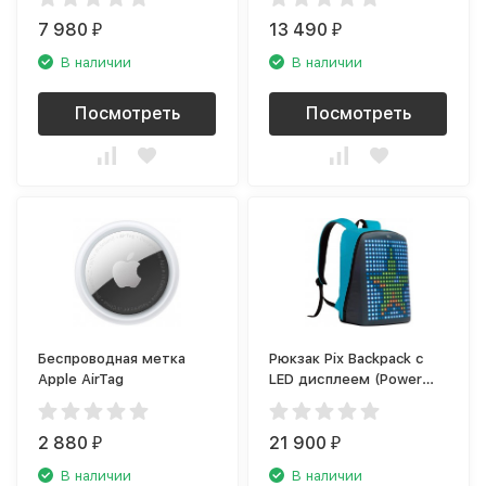
серый
7 980
13 490
₽
₽
В наличии
В наличии
Посмотреть
Посмотреть
Беспроводная метка
Рюкзак Pix Backpack с
Apple AirTag
LED дисплеем (Power
Bank в комплекте),
голубой
2 880
21 900
₽
₽
В наличии
В наличии