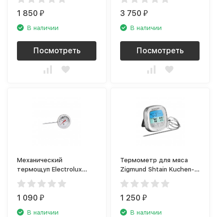
1 850
3 750
₽
₽
В наличии
В наличии
Посмотреть
Посмотреть
Механический
Термометр для мяса
термощуп Electrolux
Zigmund Shtain Kuchen-
E4TAM01
Profi MP-60 W
1 090
1 250
₽
₽
В наличии
В наличии