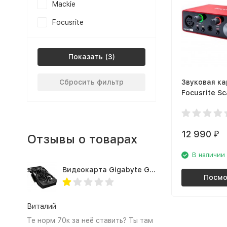
Mackie
Focusrite
Показать
Сбросить фильтр
Звуковая ка
Focusrite Sc
3rd Gen
12 990
₽
Отзывы о товарах
В наличии
Видеокарта Gigabyte GTX1660TI 6GB (GV-N166TOC-6GD 1.0A)
Посмо
Виталий
Те норм 70к за неё ставить? Ты там