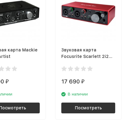
вая карта Mackie
Звуковая карта
rtist
Focusrite Scarlett 2i2
3rd
90
17 690
₽
₽
аличии
В наличии
Посмотреть
Посмотреть