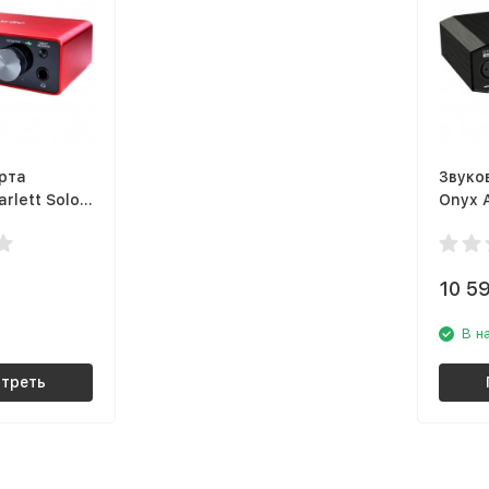
рта
Звуко
arlett Solo
Onyx A
10 5
В н
треть