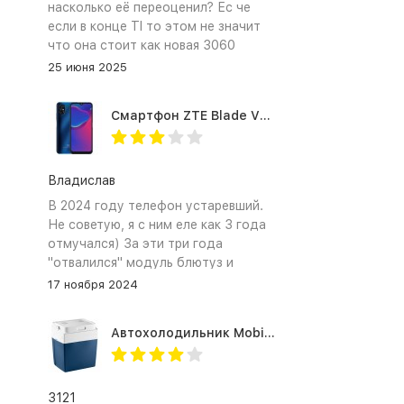
насколько её переоценил? Ес че
если в конце TI то этом не значит
что она стоит как новая 3060
25 июня 2025
Смартфон ZTE Blade V2020 Smart 64 Гб синий
Владислав
В 2024 году телефон устаревший.
Не советую, я с ним еле как 3 года
отмучался) За эти три года
"отвалился" модуль блютуз и
сканер отпечатка пальца
17 ноября 2024
Автохолодильник Mobicool MV26 AC/DC
3121