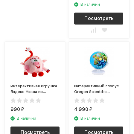
В наличии
Посмотреть
Интерактивная игрушка
Интерактивный глобус
Яндекс Нюша из
Oregon Scientific
Смешариков (YNDX-
(SG102RW)
SM281)
990
4 990
₽
₽
В наличии
В наличии
Посмотреть
Посмотреть