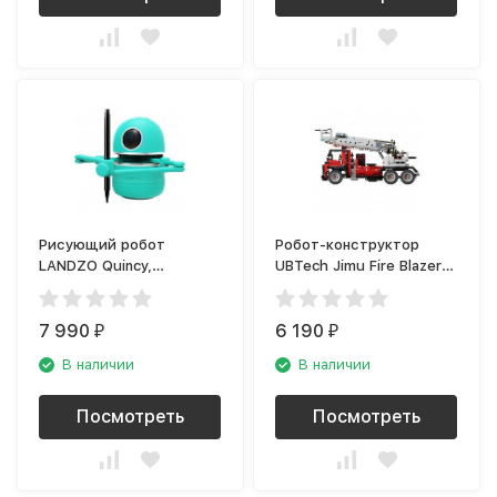
Рисующий робот
Робот-конструктор
LANDZO Quincy,
UBTech Jimu Fire Blazer
бирюзовый
(JRKL212)
7 990
6 190
₽
₽
В наличии
В наличии
Посмотреть
Посмотреть