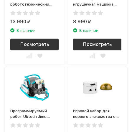
робототехнический
игрушечная машинка
набор Makeblock mBot
Sphero Indi (980-0529)
Ranger Robot Kit
(Bluetooth Version)
13 990
8 990
₽
₽
В наличии
В наличии
Посмотреть
Посмотреть
Программируемый
Игровой набор для
робот Ubtech Jimu
первого знакомства с
ScoreBot Kit (JRA0405)
программированием
Matatalab Lite