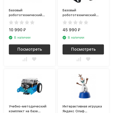
Базовый
Базовый
робототехнический
робототехнический
набор Makeblock
набор Makeblock
mBotV1.1 Blue (Bluetooth
Ultimate Robot Kit V2.0
Version)
10 990
45 990
₽
₽
В наличии
В наличии
Посмотреть
Посмотреть
Учебно-методический
Интерактивная игрушка
комплект на базе
Яндекс Олаф