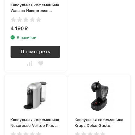
Капсульная кофемашина
Wacaco Nanopresso
WCCN80
4 190
₽
В наличии
Посмотреть
Капсульная кофемашина
Капсульная кофемашина
Nespresso Vertuo Plus C
Krups Dolce Gusto
GCB2 EU Silver
Infinissima KP 173B