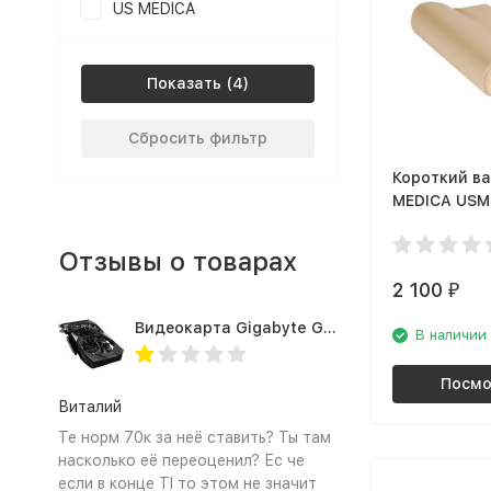
US MEDICA
Показать
Сбросить фильтр
Короткий ва
MEDICA USM
Отзывы о товарах
2 100
₽
Видеокарта Gigabyte GTX1660TI 6GB (GV-N166TOC-6GD 1.0A)
В наличии
Посмо
Виталий
Те норм 70к за неё ставить? Ты там
насколько её переоценил? Ес че
если в конце TI то этом не значит