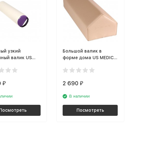
ый узкий
Большой валик в
нный валик US
форме дома US MEDICA
 Violet
USM 009
0
2 690
₽
₽
аличии
В наличии
Посмотреть
Посмотреть