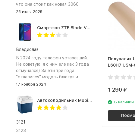
что она стоит как новая 3060
25 июня 2025
Смартфон ZTE Blade V2020 Smart 64 Гб синий
Владислав
В 2024 году телефон устаревший.
Полувалик 
Не советую, я с ним еле как 3 года
L60H7 USM-
отмучался) За эти три года
"отвалился" модуль блютуз и
сканер отпечатка пальца
17 ноября 2024
1 290
₽
Автохолодильник Mobicool MV26 AC/DC
В наличии
Посмо
3121
3123