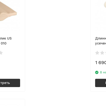
лик US
Длинн
 010
усече
MEDICA
1 69
В н
треть