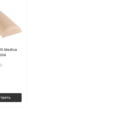
US Medica
004
треть