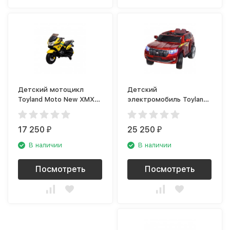
Детский мотоцикл
Детский
Toyland Moto New ХМХ
электромобиль Toyland
609 жёлтый
Toyota Prado YHD5637
красный
17 250
25 250
₽
₽
В наличии
В наличии
Посмотреть
Посмотреть