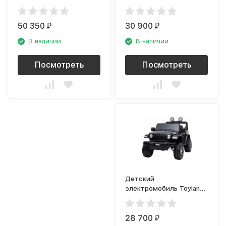
Toyota Tundra 2.0
Багги YAP3096 чёрный
красный
краска
50 350
30 900
₽
₽
В наличии
В наличии
Посмотреть
Посмотреть
Детский
электромобиль Toyland
Jeep Rubicon DK-JWR555
чёрный
28 700
₽