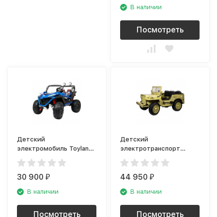
В наличии
Посмотреть
Детский
Детский
электромобиль Toyland
электротранспорт
Багги YAP3096 синий
Toyland Jeep Willys YKE
краска
4137 Matcha
30 900
44 950
₽
₽
В наличии
В наличии
Посмотреть
Посмотреть