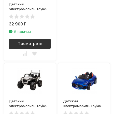
Детский
электромобиль Toyland
Mercedes-Benz Truck
HL358 белый
32 900
₽
В наличии
Посмотреть
Детский
Детский
электромобиль Toyland
электромобиль Toyland
Buggy JC999 Белый
Mercedes Benz sport