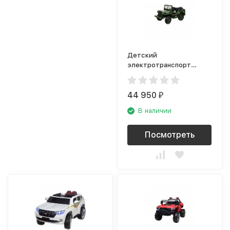
Детский
электротранспорт
Toyland Jeep Willys YKE
4137 Army green
44 950
₽
В наличии
Посмотреть