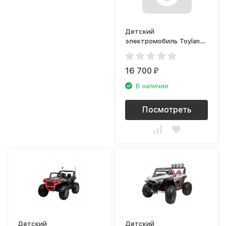
Детский
электромобиль Toyland
BMW Sport YBG5758
синий
16 700
₽
В наличии
Посмотреть
Детский
Детский