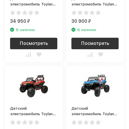
электромобиль Toyland
электромобиль Toyland
Buggy JC999 чёрный
Багги YHH 8973 белый
34 950
30 900
₽
₽
В наличии
В наличии
Посмотреть
Посмотреть
Детский
Детский
электромобиль Toyland
электромобиль Toyland
Багги YHH 8973 красный
Багги YHH 8973 синий