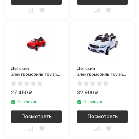
Детский
Детский
электромобиль Toyland
электромобиль Toyland
Mercedes Benz GLA R
Mercedes Benz GLS 63
653 красный
белый
27 450
32 900
₽
₽
В наличии
В наличии
Посмотреть
Посмотреть