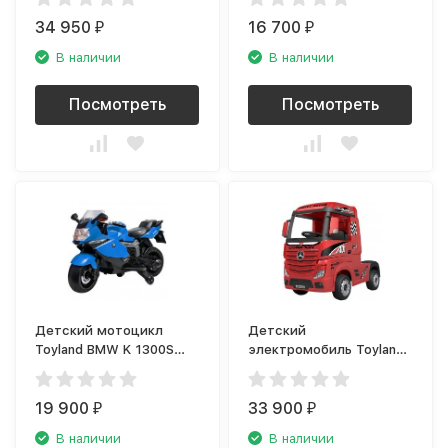
YBG6412 синий
34 950
16 700
₽
₽
В наличии
В наличии
Посмотреть
Посмотреть
Детский мотоцикл
Детский
Toyland BMW K 1300S
электромобиль Toyland
синий
Mercedes-Benz Truck
HL358 белый
19 900
33 900
₽
₽
В наличии
В наличии