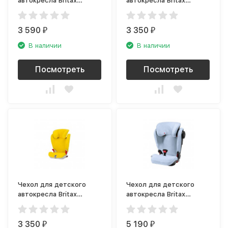
автокресла Britax
автокресла Britax
Roemer Baby-Safe i-Size,
Roemer Baby-Safe i-Size,
бежевый
розовый
3 590
3 350
₽
₽
В наличии
В наличии
Посмотреть
Посмотреть
Чехол для детского
Чехол для детского
автокресла Britax
автокресла Britax
Roemer Kidfix SL (SICT),
Roemer Kidfix III, голубой
желтый
3 350
5 190
₽
₽