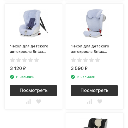
Чехол для детского
Чехол для детского
автокресла Britax
автокресла Britax
Roemer Versafix, голубой
Roemer Kid II / Kidfix SL,
голубой
3 120
3 590
₽
₽
В наличии
В наличии
Посмотреть
Посмотреть