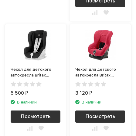
Посмотреть
Чехол для детского
Чехол для детского
автокресла Britax
автокресла Britax
Roemer Cosmos Black
Roemer First Class Plus,
для DUO plus
розовый
5 500
3 120
₽
₽
В наличии
В наличии
Посмотреть
Посмотреть