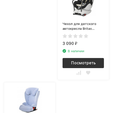
Чехол для детского
автокресла Britax
Roemer Baby-Safe Plus/
SHR II/ Max-Fix/ Dualfix
3 090
₽
В наличии
Посмотреть