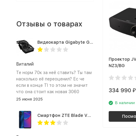
Отзывы о товарах
Видеокарта Gigabyte GTX1660TI 6GB (GV-N166TOC-6GD 1.0A)
Проектор JV
Виталий
NZ3/BG
Те норм 70к за неё ставить? Ты там
насколько её переоценил? Ес че
если в конце TI то этом не значит
334 990
₽
что она стоит как новая 3060
25 июня 2025
В наличии
Смартфон ZTE Blade V2020 Smart 64 Гб синий
Посмо