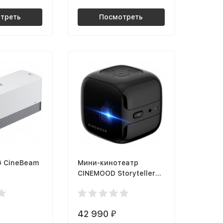
треть
Посмотреть
G CineBeam
Мини-кинотеатр
CINEMOOD Storyteller
VR
42 990
₽