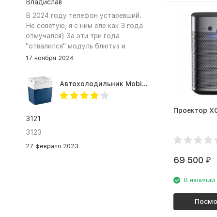
Владислав
В 2024 году телефон устаревший.
Не советую, я с ним еле как 3 года
отмучался) За эти три года
"отвалился" модуль блютуз и
сканер отпечатка пальца
17 ноября 2024
Автохолодильник Mobicool MV26 AC/DC
Проектор XG
3121
3123
27 февраля 2023
69 500
₽
В наличии
Посмо