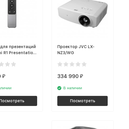
 для презентаций
Проектор JVC LX-
i R1 Presentation
NZ3/WG
e, серый космос
0
334 990
₽
₽
аличии
В наличии
Посмотреть
Посмотреть