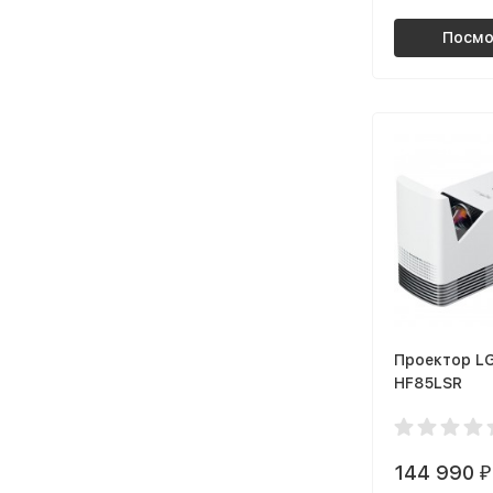
Посмо
Проектор L
HF85LSR
144 990
₽