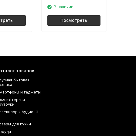
В наличии
треть
Посмотреть
аталог товаров
рупная бытовая
ехника
мартфоны и гаджеты
омпьютеры и
оутбуки
елевизоры Аудио Hi-
овары для кухни
осуда