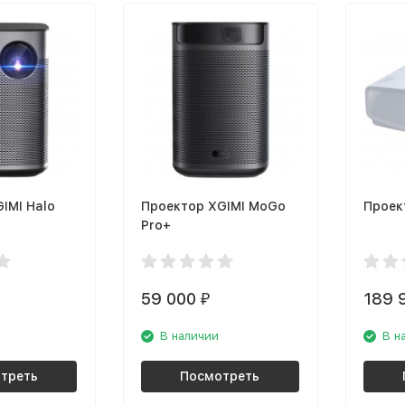
IMI Halo
Проектор XGIMI MoGo
Проек
Pro+
59 000
189 
₽
В наличии
В н
треть
Посмотреть