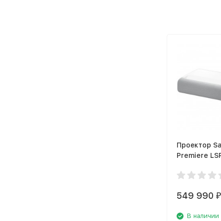
Проектор S
Premiere LS
LSP9TUAXR
549 990
₽
В наличии