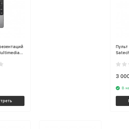
резентаций
Пульт
Multimedia
Satech
rol, серый
Remot
3 00
В н
треть