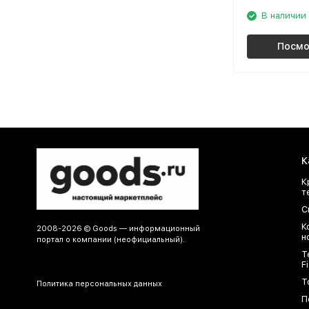
В наличии
Посмо
К
К
т
С
К
2008-2026 © Goods — информационный
н
портал о компании (неофициальный).
Т
Fi
Т
Политика персональных данных
П