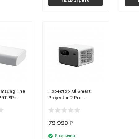
Посмотреть
amsung The
Проектор Mi Smart
P9T SP-
Projector 2 Pro
U
BHR4884GL (X31054)
79 990
₽
В наличии