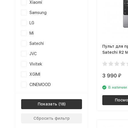
Xiaomi
Samsung
LG
Mi
Satechi
Пульт для п
Satechi R2 
JVC
Remote Cont
Vivitek
космос
XGIMI
3 990
₽
CINEMOOD
В наличии
Посмо
Показать
Сбросить фильтр