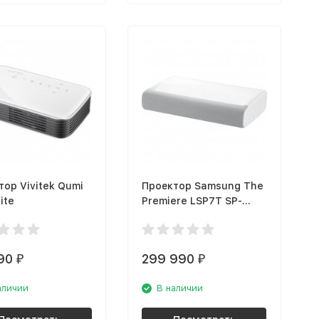
тор Vivitek Qumi
Проектор Samsung The
ite
Premiere LSP7T SP-
LSP7TUAXRU
90
299 990
₽
₽
аличии
В наличии