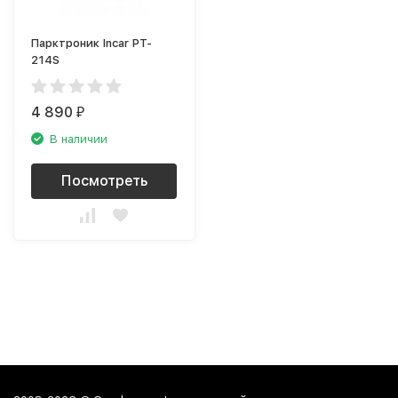
Парктроник Incar PT-
214S
4 890
₽
В наличии
Посмотреть