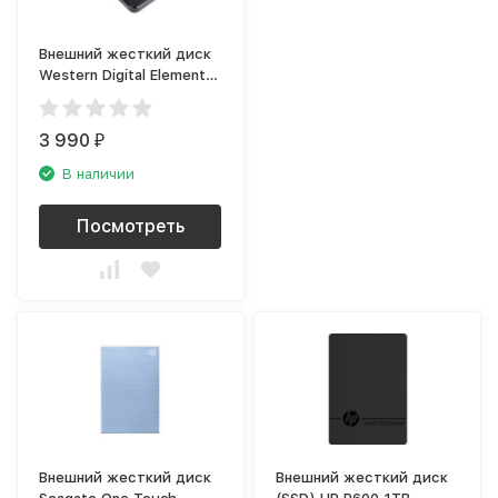
Внешний жесткий диск
Western Digital Elements
Portable 1TB
(WDBUZG0010BBK-
WESN)
3 990
₽
В наличии
Посмотреть
Внешний жесткий диск
Внешний жесткий диск