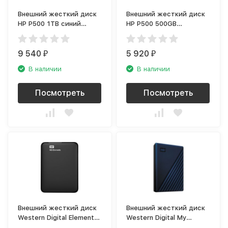
Внешний жесткий диск
Внешний жесткий диск
HP P500 1TB синий
HP P500 500GB
(1F5P6AA)
серебряный (7PD55AA)
9 540
5 920
₽
₽
В наличии
В наличии
Посмотреть
Посмотреть
Внешний жесткий диск
Внешний жесткий диск
Western Digital Elements
Western Digital My
Portable 2TB чёрный
Passport for Mac 2TB