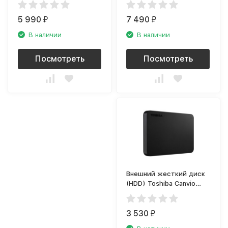
(BU6Y0020BBK-WESN)
(WDBA2D0020BBL)
5 990
7 490
₽
₽
В наличии
В наличии
Посмотреть
Посмотреть
Внешний жесткий диск
(HDD) Toshiba Canvio
Basics HDTB410EK3AA
3 530
₽