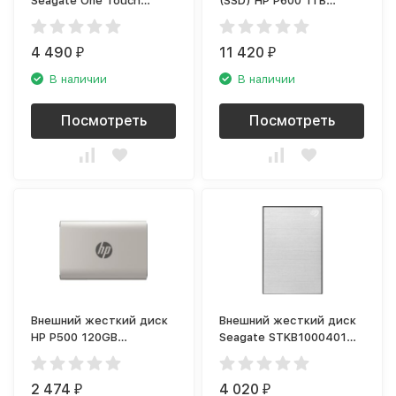
Seagate One Touch
(SSD) HP P600 1TB
portable 1TB
чёрный (3XJ08AA)
(STKB1000402)
4 490
11 420
₽
₽
В наличии
В наличии
Посмотреть
Посмотреть
Внешний жесткий диск
Внешний жесткий диск
HP P500 120GB
Seagate STKB1000401
серебряный (7PD48AA)
1TB 2.5 серебристый
2 474
4 020
₽
₽