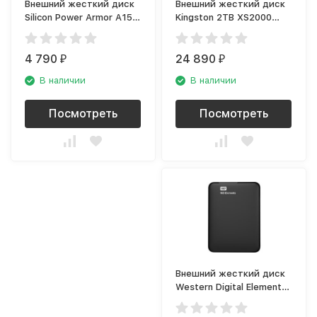
Внешний жесткий диск
Внешний жесткий диск
Silicon Power Armor A15
Kingston 2TB XS2000
1TB
Series (SXS2000/2000G)
(SP010TBPHDA15S3K)
4 790
24 890
₽
₽
В наличии
В наличии
Посмотреть
Посмотреть
Внешний жесткий диск
Western Digital Elements
Portable
WDBU6Y0040BBK-WESN