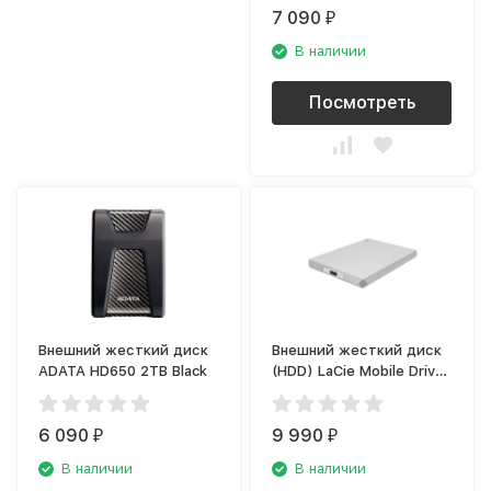
Black
7 090
₽
В наличии
Посмотреть
Внешний жесткий диск
Внешний жесткий диск
ADATA HD650 2TB Black
(HDD) LaCie Mobile Drive
2TB (STHG2000400)
Silver
6 090
9 990
₽
₽
В наличии
В наличии