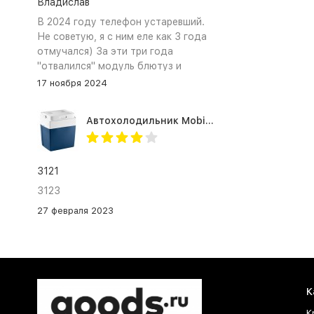
Владислав
В 2024 году телефон устаревший.
Не советую, я с ним еле как 3 года
отмучался) За эти три года
"отвалился" модуль блютуз и
сканер отпечатка пальца
17 ноября 2024
Автохолодильник Mobicool MV26 AC/DC
3121
3123
27 февраля 2023
К
К