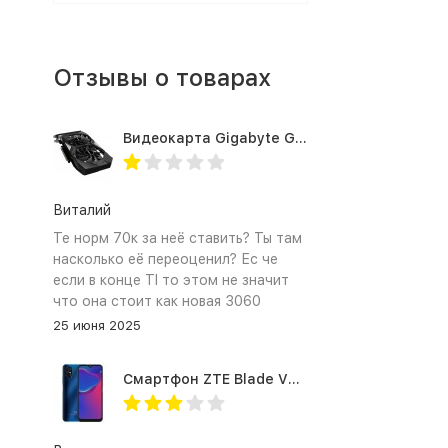
Отзывы о товарах
Видеокарта Gigabyte GTX1660TI 6GB (GV-N166TOC-6GD 1.0A)
Виталий
Те норм 70к за неё ставить? Ты там
насколько её переоценил? Ес че
если в конце TI то этом не значит
что она стоит как новая 3060
25 июня 2025
Смартфон ZTE Blade V2020 Smart 64 Гб синий