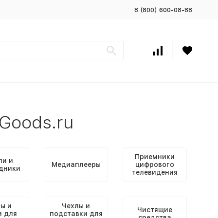
8 (800) 600-08-88
Goods.ru
Приемники
ли и
Медиаплееры
цифрового
дники
телевидения
ы и
Чехлы и
Чистящие
и для
подставки для
средства