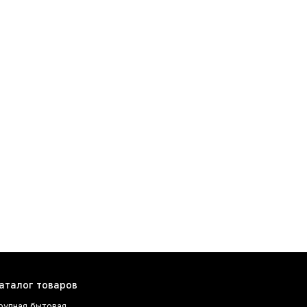
аталог товаров
рупная бытовая