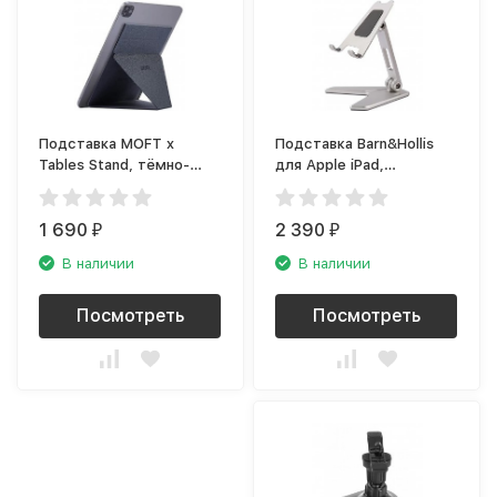
Подставка MOFT x
Подставка Barn&Hollis
Tables Stand, тёмно-
для Apple iPad,
серый
серебристый
1 690
2 390
₽
₽
В наличии
В наличии
Посмотреть
Посмотреть