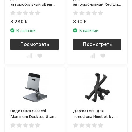
автомобильный uBear
автомобильный Red Line
Go-Power с MagSafe,
HOL-02
чёрный
3 280
890
₽
₽
В наличии
В наличии
Посмотреть
Посмотреть
Подставка Satechi
Держатель для
Aluminum Desktop Stand
телефона Ninebot by
для iPad Pro (ST-ADSIM)
Segway Phone Holder,
серый космос
чёрный