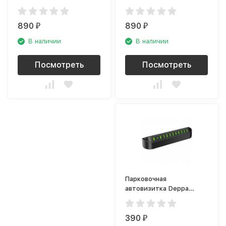
UT9128
UT9127
890
890
₽
₽
В наличии
В наличии
Посмотреть
Посмотреть
Парковочная
автовизитка Deppa
Parking Card (47200)
390
₽