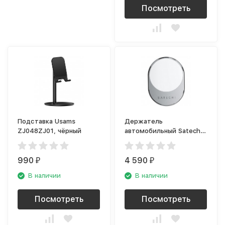
Посмотреть
Подставка Usams
Держатель
ZJ048ZJ01, чёрный
автомобильный Satechi
Magnetic Wireless Car
Charger, серый космос
990
4 590
₽
₽
В наличии
В наличии
Посмотреть
Посмотреть