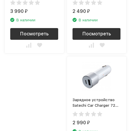
GRY-FB-INT)
3 990
2 490
₽
₽
В наличии
В наличии
Посмотреть
Посмотреть
Зарядное устройство
Satechi Car Charger 72W
(USB Type-C),
серебряный
2 990
₽