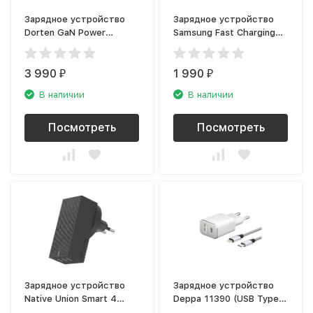
Зарядное устройство
Зарядное устройство
Dorten GaN Power
Samsung Fast Charging
Adapter (2хUSB-C, USB-
EP-TA20EWECGRU, white
A), чёрный
3 990
1 990
₽
₽
В наличии
В наличии
Посмотреть
Посмотреть
Зарядное устройство
Зарядное устройство
Native Union Smart 4
Deppa 11390 (USB Type-
Charger, серый (SM4-
C), белый