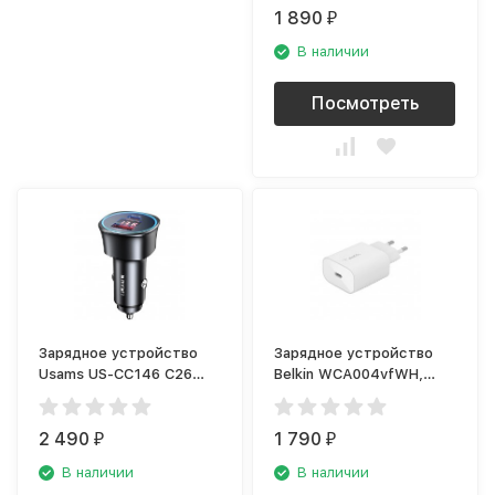
1 890
₽
В наличии
Посмотреть
Зарядное устройство
Зарядное устройство
Usams US-CC146 С26
Belkin WCA004vfWH,
Fast Car Charger, чёрный
белый (USB Type-C)
2 490
1 790
₽
₽
В наличии
В наличии