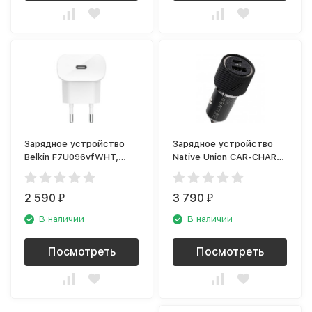
Зарядное устройство
Зарядное устройство
Belkin F7U096vfWHT,
Native Union CAR-CHAR-
белый (USB-C, PD)
PD-GRY (USB Type-C),
чёрный
2 590
3 790
₽
₽
В наличии
В наличии
Посмотреть
Посмотреть