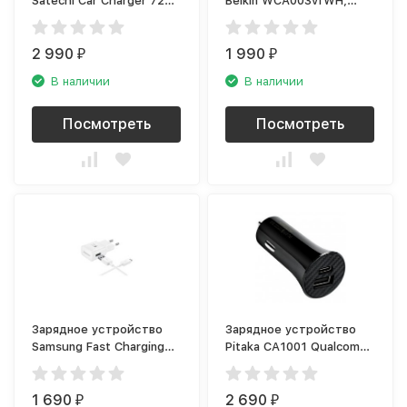
Satechi Car Charger 72W
Belkin WCA003vfWH,
(USB Type-C), серый
белый (USB Type-C)
космос
2 990
1 990
₽
₽
В наличии
В наличии
Посмотреть
Посмотреть
Зарядное устройство
Зарядное устройство
Samsung Fast Charging
Pitaka CA1001 Qualcomm
EP-TA20EWEUGRU, white
3.0 (USB Type-C), чёрный
1 690
2 690
₽
₽