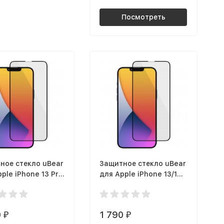
Посмотреть
ное стекло uBear
Защитное стекло uBear
ple iPhone 13 Pro
для Apple iPhone 13/13
чёрная рамка
Pro, чёрная рамка
9BL03ANA67-I21)
(GL128BL03ANA61-I21)
0
1 790
₽
₽