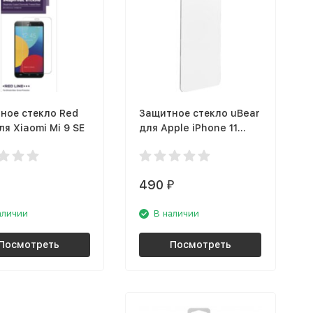
ное стекло Red
Защитное стекло uBear
ля Xiaomi Mi 9 SE
для Apple iPhone 11
Pro/XS/X (GL48CL03F-
I19)
490
₽
аличии
В наличии
Посмотреть
Посмотреть