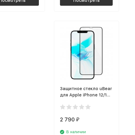
Посмотреть
Посмотреть
Защитное стекло uBear
для Apple iPhone 12/12
Pro, чёрная рамка
(GL110BL03A3D61-I20)
2 790
₽
В наличии