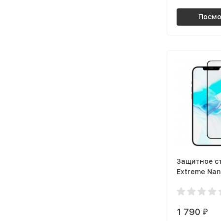
Посмо
Защитное с
Extreme Na
Antibacteria
iPhone 12 P
(GL108BL03
1 790
₽