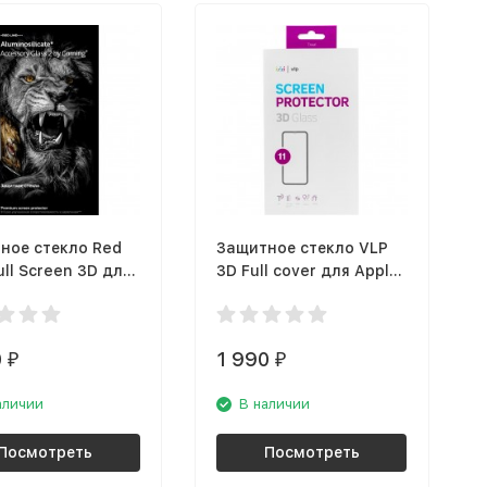
ное стекло Red
Защитное стекло VLP
ull Screen 3D для
3D Full cover для Apple
iPhone 11 Pro
iPhone 11, черная рамка
я рамка
0
1 990
₽
₽
аличии
В наличии
Посмотреть
Посмотреть