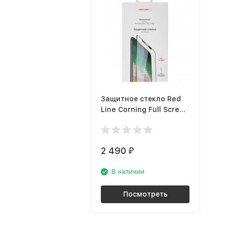
Защитное стекло Red
Line Corning Full Screen
для iPhone 12 Pro,
чёрная рамка
2 490
₽
В наличии
Посмотреть