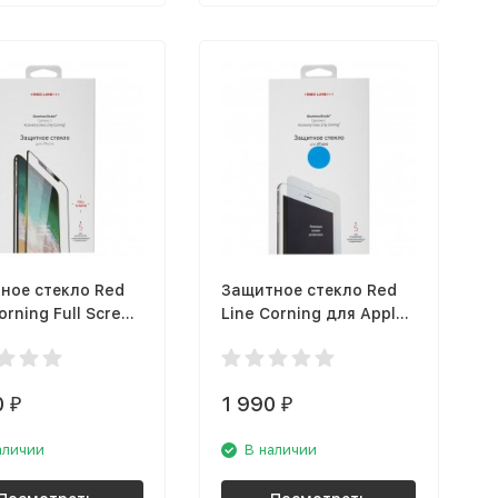
ное стекло Red
Защитное стекло Red
orning Full Screen
Line Corning для Apple
hone 12, чёрная
iPhone 12 Pro Max
tempered glass
0
1 990
₽
₽
аличии
В наличии