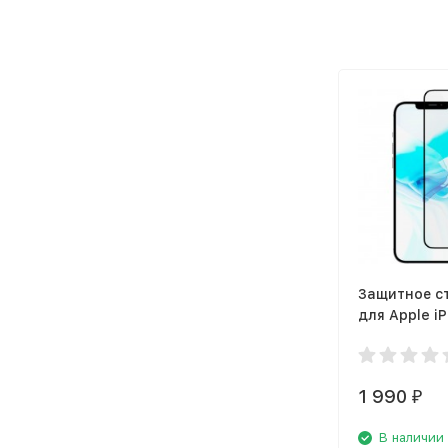
Защитное с
для Apple iP
Pro, чёрная
(GL107BL03A
1 990
₽
В наличии