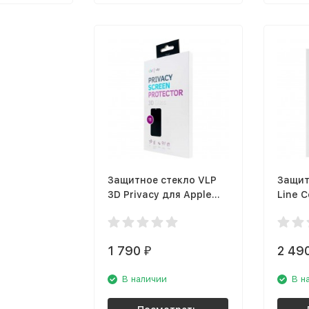
Защитное стекло VLP
Защит
3D Privacy для Apple
Line C
iPhone 11, черная рамка
для iP
рамка
1 790
2 49
₽
В наличии
В н