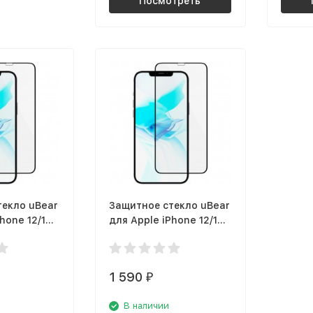
Посмотреть
текло uBear
Защитное стекло uBear
hone 12/12
для Apple iPhone 12/12
 рамка
Pro, чёрная рамка
NA61-I20)
(GL101BL03AN61-I20)
1 590
₽
В наличии