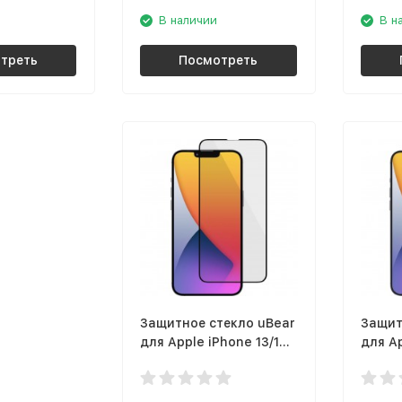
В наличии
В н
треть
Посмотреть
Защитное стекло uBear
Защит
для Apple iPhone 13/13
для Ap
Pro, чёрная рамка
mini, 
(GL122BL03A3D61-I21)
(GL12