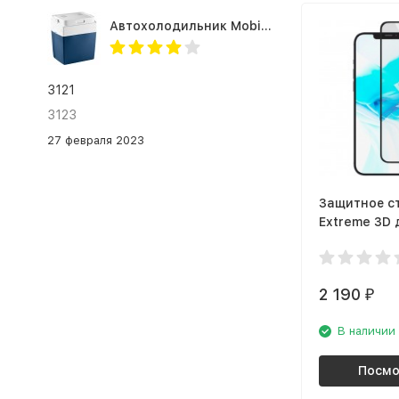
Автохолодильник Mobicool MV26 AC/DC
3121
3123
27 февраля 2023
Защитное с
Extreme 3D 
iPhone 12 P
(GL111BL03A
2 190
₽
В наличии
Посмо