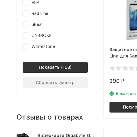
VLP
Red Line
uBear
UNBROKE
Whitestone
Защитное с
Line для Sa
Galaxy A71 F
Показать
(3D), чёрна
290
₽
Сбросить фильтр
В наличии
Посмо
Отзывы о товарах
Видеокарта Gigabyte GTX1660TI 6GB (GV-N166TOC-6GD 1.0A)