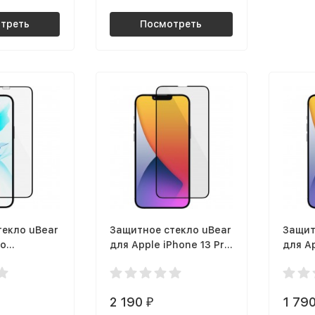
треть
Посмотреть
текло uBear
Защитное стекло uBear
Защит
no
для Apple iPhone 13 Pro
для Ap
l для Apple
Max, чёрная рамка
Max, 
ro Max
(GL123BL03A3D67-I21)
(GL12
ANA67-I20)
2 190
1 79
₽