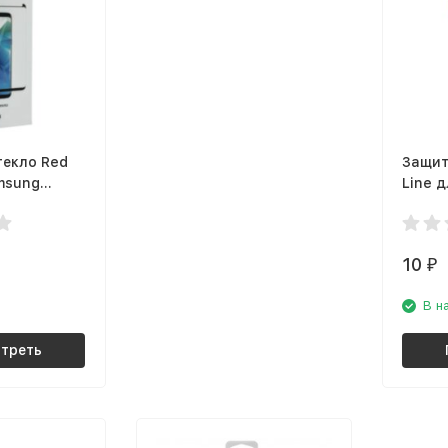
текло Red
Защит
msung
Line д
ull Screen
я рамка
10
₽
В н
треть