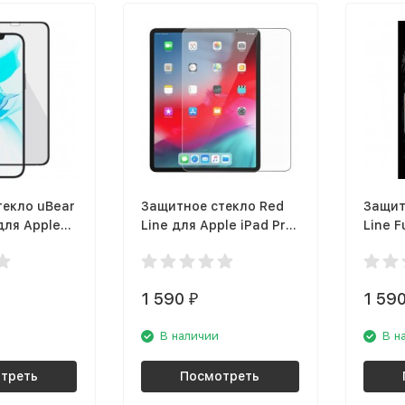
текло uBear
Защитное стекло Red
Защит
для Apple
Line для Apple iPad Pro
Line F
ro Max
12.9 tempered glass
Apple 
3D67-I20)
черна
1 590
1 59
₽
В наличии
В н
треть
Посмотреть