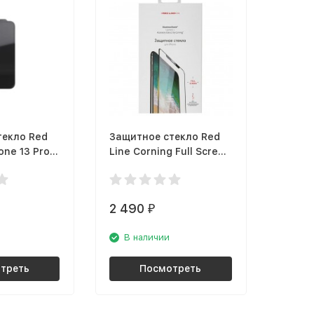
текло Red
Защитное стекло Red
one 13 Pro
Line Corning Full Screen
 рамка
для iPhone 12 Pro Max,
чёрная рамка
2 490
₽
В наличии
треть
Посмотреть