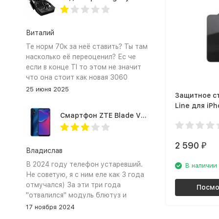
Виталий
Те норм 70к за неё ставить? Ты там
насколько её переоценил? Ес че
если в конце TI то этом не значит
что она стоит как новая 3060
25 июня 2025
Защитное с
Line для iPh
Смартфон ZTE Blade V2020 Smart 64 Гб синий
Max, чёрная
2 590
₽
Владислав
В 2024 году телефон устаревший.
В наличии
Не советую, я с ним еле как 3 года
отмучался) За эти три года
Посмо
"отвалился" модуль блютуз и
сканер отпечатка пальца
17 ноября 2024