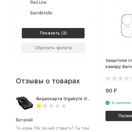
Red Line
Barn&Hollis
Показать
Сбросить фильтр
Защитное с
камеру Barn
Apple iPhone
Отзывы о товарах
90
₽
Видеокарта Gigabyte GTX1660TI 6GB (GV-N166TOC-6GD 1.0A)
В наличии
Посмо
Виталий
Те норм 70к за неё ставить? Ты там