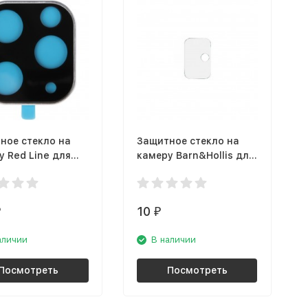
ное стекло на
Защитное стекло на
у Red Line для
камеру Barn&Hollis для
iPhone 11 Pro/11
Samsung Galaxy A51
ax, черная рамка
10
₽
₽
аличии
В наличии
Посмотреть
Посмотреть