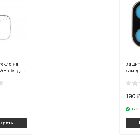
текло на
Защит
&Hollis для
камер
 11
Apple 
Pro M
190
В н
треть