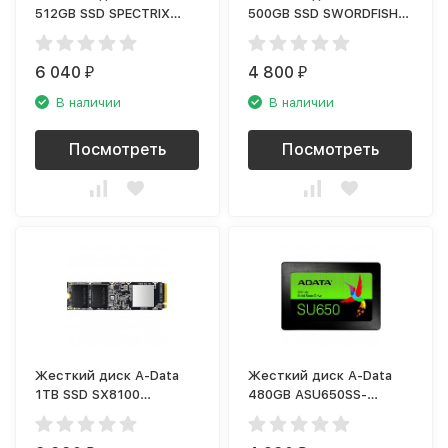
512GB SSD SPECTRIX
500GB SSD SWORDFISH
S40G (AS40G-512GT-C)
(ASWORDFISH-500G-C)
6 040
4 800
₽
₽
В наличии
В наличии
Посмотреть
Посмотреть
Жесткий диск A-Data
Жесткий диск A-Data
1TB SSD SX8100
480GB ASU650SS-
(ASX8100NP-1TT-C)
480GT-R