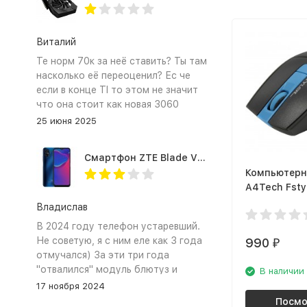
Виталий
Те норм 70к за неё ставить? Ты там
насколько её переоценил? Ес че
если в конце TI то этом не значит
что она стоит как новая 3060
25 июня 2025
Смартфон ZTE Blade V2020 Smart 64 Гб синий
Компьютерн
A4Tech Fsty
Blue
Владислав
В 2024 году телефон устаревший.
Не советую, я с ним еле как 3 года
990
₽
отмучался) За эти три года
"отвалился" модуль блютуз и
В наличии
сканер отпечатка пальца
17 ноября 2024
Посмо