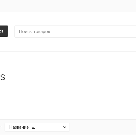
ов
s
:
Название