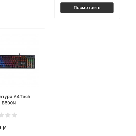
Посмотреть
атура A4Tech
y B500N
0
₽