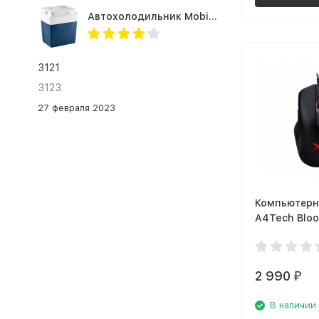
Автохолодильник Mobicool MV26 AC/DC
3121
3123
27 февраля 2023
Компьютерн
A4Tech Bloo
Stone Black
2 990
₽
В наличии