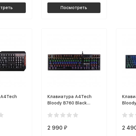
треть
Посмотреть
 A4Tech
Клавиатура A4Tech
Клави
Bloody B760 Black
Blood
Switch
2 990
2 49
₽