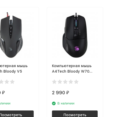
ютерная мышь
Компьютерная мышь
h Bloody V5
A4Tech Bloody W70
MAX Stone Black
0
2 990
₽
₽
аличии
В наличии
Посмотреть
Посмотреть