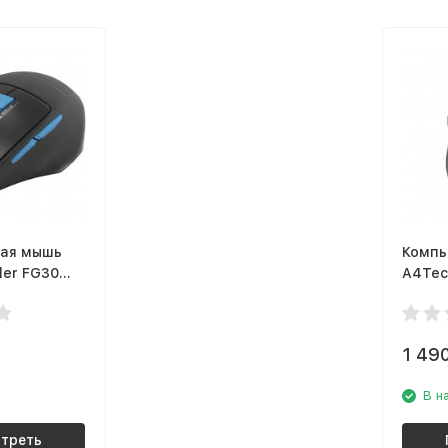
ая мышь
Компь
ler FG30
A4Tec
1 49
В н
треть