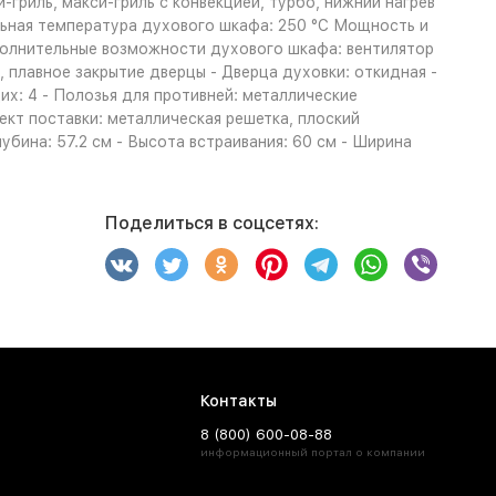
и-гриль, макси-гриль с конвекцией, турбо, нижний нагрев
мальная температура духового шкафа: 250 °С Мощность и
полнительные возможности духового шкафа: вентилятор
 плавное закрытие дверцы - Дверца духовки: откидная -
их: 4 - Полозья для противней: металлические
кт поставки: металлическая решетка, плоский
лубина: 57.2 см - Высота встраивания: 60 см - Ширина
Поделиться в соцсетях:
Контакты
8 (800) 600-08-88
информационный портал о компании