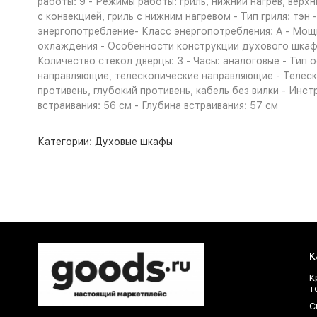
работы: 9 - Режимы работы: гриль, нижний нагрев, верхн
с конвекцией, гриль с нижним нагревом - Тип гриля: тэ
энергопотребление- Класс энергопотребления: A - Мо
охлаждения - Особенности конструкции духового шкафа:
Количество стекол дверцы: 3 - Часы: аналоговые - Тип 
направляющие, телескопические направляющие - Телеск
противень, глубокий противень, кабель без вилки - Инст
встраивания: 56 см - Глубина встраивания: 57 см
Категории:
Духовые шкафы
К
К
т
С