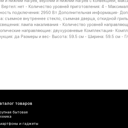
ий и нижний нагрев, верхний и нижний нагрев с конвекцией, макс
н - Вертел: нет - Количество уровней приготовления: 4 - Макси
щность подключения: 2950 Вт Дополнительная информация- До
 съемное внутреннее стекло, съемная дверца, откидной гриль,
освещения: лампа накаливания - Количество уровней направляющ
опические направляющие: двухуровневые Комплектация- Компле
рукция: да Размеры и вес- Высота: 59.5 см - Ширина: 59.5 см - Г
аталог товаров
рупная бытовая
ехника
мартфоны и гаджеты