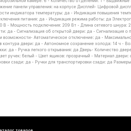
морозильной камере: 6 - Количество отделений: 1 - Выдвижные 
жение панели управления: на корпусе Дисплей- Цифровой диспл
ости индикатора температуры: да - Индикация повышения темпе
ключения питания: да - Индикация режима работы: да Электроп
0 B - Мощность подключения: 209 Вт - Длина сетевого шнура: 2
ти: да - Сигнализация об открытой двери: да - Сигнализация о
 и возможности- Автоматическое отключение: да - Максимально
в контура двери: да - Автономное сохранение холода: 14 ч - В
и: да - Ручка легкого открывания: да Дверь- Количество двере
Цвет ручек: белый - Цвет ящиков: прозрачный - Материал двери:
вки сзади: да - Ручки для транспортировки сзади: да Размеры и
аталог товаров