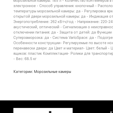
морозильной камеры: 185 л - Количество контейнеров в 
электронное - Способ управления: кнопочный - Располо
температуры морозильной камеры: да - Регулировка ярк
открытой двери морозильной камеры: да - Индикация от
Энергопотребление: 262 кВтч/год - Напряжение: 220-24
акустический, оптический - Сигнализация о неисправнос
отключении питания: да - Защита от детей: да Функции
Суперзаморозка: да - Система VarioSpace: да - Подогре
Особенности конструкции- Регулируемые по высоте ножк
перенавески двери: да Цвет и материал- Цвет: белый - 
ящиков: пластик Комплектация- Ролики для транспортиро
- Вес: 68.5 кг
Категории:
Морозильные камеры
К