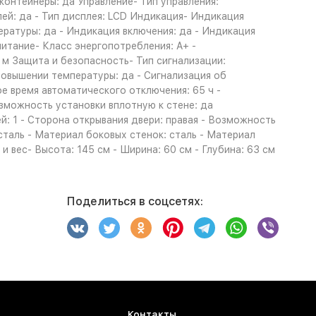
контейнеры: да Управление- Тип управления:
ей: да - Тип дисплея: LCD Индикация- Индикация
ратуры: да - Индикация включения: да - Индикация
итание- Класс энергопотребления: A+ -
 м Защита и безопасность- Тип сигнализации:
 повышении температуры: да - Сигнализация об
е время автоматического отключения: 65 ч -
озможность установки вплотную к стене: да
й: 1 - Сторона открывания двери: правая - Возможность
 сталь - Материал боковых стенок: сталь - Материал
 вес- Высота: 145 см - Ширина: 60 см - Глубина: 63 см
Поделиться в соцсетях:
Контакты