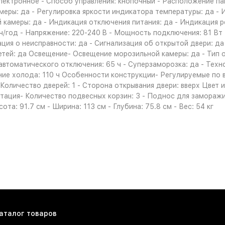
электронное - Способ управления: кнопочный - Расположение па
еры: да - Регулировка яркости индикатора температуры: да - 
 камеры: да - Индикация отключения питания: да - Индикация 
ч/год - Напряжение: 220-240 B - Мощность подключения: 81 Вт 
ация о неисправности: да - Сигнализация об открытой двери: да
етей: да Освещение- Освещение морозильной камеры: да - Тип 
томатического отключения: 65 ч - Суперзаморозка: да - Технол
е холода: 110 ч Особенности конструкции- Регулируемые по вы
оличество дверей: 1 - Сторона открывания двери: вверх Цвет и
тация- Количество подвесных корзин: 3 - Поднос для заморажив
та: 91.7 см - Ширина: 113 см - Глубина: 75.8 см - Вес: 54 кг
аталог товаров