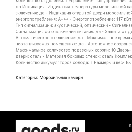
Количество отделений: 1 Управление- Тип управления: 
да Индикация- Индикация температуры морозильной кам
включения: да - Индикация открытой двери морозильной
энергопотребления: A+++ - Энергопотребление: 117 кВт
Тип сигнализации: акустический, оптический - Сигнализ
Сигнализация об отключении питания: да - Защита от д
Автоматическое отключение: да - Максимальное время ав
неотапливаемых помещениях: да - Автономное сохранени
Максимальное количество подвесных корзин: 10 Дверь- К
двери: сталь - Материал боковых стенок: сталь Комплек
Количество аккумуляторов холода: 1 Размеры и вес- Высо
Категории:
Морозильные камеры
К