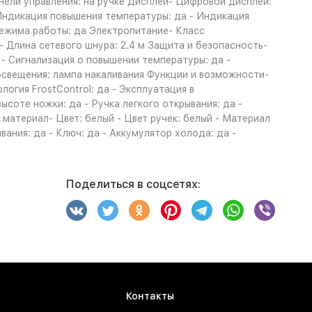
нели управления: на ручке Дисплей- Цифровой дисплей:
Индикация повышения температуры: да - Индикация
режима работы: да Электропитание- Класс
- Длина сетевого шнура: 2.4 м Защита и безопасность-
 - Сигнализация о повышении температуры: да -
освещения: лампа накаливания Функции и возможности-
огия FrostControl: да - Эксплуатация в
соте ножки: да - Ручка легкого открывания: да -
 материал- Цвет: белый - Цвет ручек: белый - Материал
ания: да - Ключ: да - Аккумулятор холода: да -
Поделиться в соцсетях:
Контакты