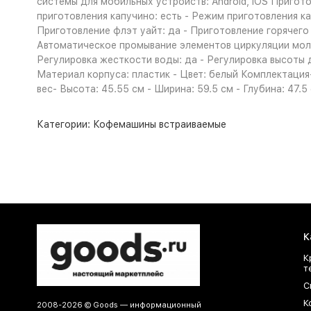
системы для мобильных устройств: Android, iOS Пригот
приготовления капучино: есть - Режим приготовления ка
Приготовление флэт уайт: да - Приготовление горячего
Автоматическое промывание элементов циркуляции моло
Регулировка жесткости воды: да - Регулировка высоты
Материал корпуса: пластик - Цвет: белый Комплектация
вес- Высота: 45.55 см - Ширина: 59.5 см - Глубина: 47.
Категории:
Кофемашины встраиваемые
К
К
т
С
К
2008-2026 © Goods — информационный