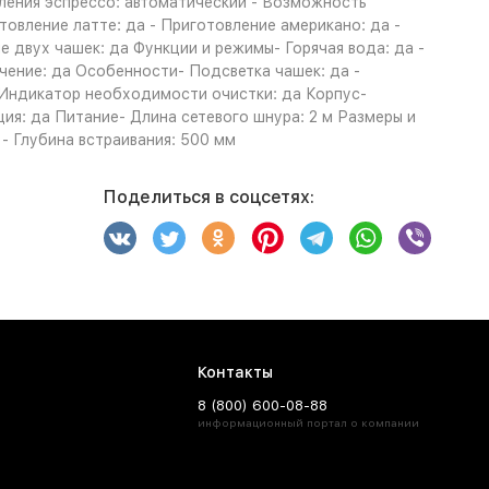
вления эспрессо: автоматический - Возможность
товление латте: да - Приготовление американо: да -
е двух чашек: да Функции и режимы- Горячая вода: да -
чение: да Особенности- Подсветка чашек: да -
- Индикатор необходимости очистки: да Корпус-
ия: да Питание- Длина сетевого шнура: 2 м Размеры и
 - Глубина встраивания: 500 мм
Поделиться в соцсетях:
Контакты
8 (800) 600-08-88
информационный портал о компании