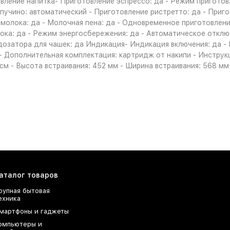
овление напитка- Приготовление эспрессо: да - Режим пригото
пучино: автоматический - Приготовление ристретто: да - Приго
 молока: да - Молочная пена: да - Одновременное приготовлени
ка: да - Режим энергосбережения: да - Автоматическое отклю
 дозатора для чашек: да Индикация- Индикация включения: да 
- Дополнительная комплектация: картридж от накипи - Инструкц
5 см - Высота встраивания: 452 мм - Ширина встраивания: 568 мм
аталог товаров
рупная бытовая
ехника
мартфоны и гаджеты
омпьютеры и